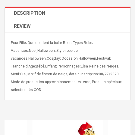
DESCRIPTION
REVIEW
Pour:Fille; Que contient la boîte:Robe; Types:Robe;
Curved Sole
Asics Tiger Gel-Kayano
king Plan Cutter
5.1 Sneaker
Vacances:Noël,Halloween; Style:robe de
thier
vacances,Halloween,Cosplay; Occasion:Halloween,Festival;
nta Para Violín
Tranche d'Age:Bébé,Enfant; Personnages:Elsa Reine des Neiges;
llo Instrumento
$ 122.72
era
Motif:Ciel,Motif de flocon de neige; date d'inscription:08/27/2020;
$ 240.63
Mode de production:approvisionnement externe; Produits spéciaux
orps Onctueux -
Men's Pendant Necklace
sélectionnés:COD
t Ylang-Ylang
Tropical Foxtail Chain
Boxing Gloves Fashion
Casual / Sporty Hip Hop
Stainless Steel Silver Gold
$ 15.46
Golden 1 Pair Gloves
$ 28.63
Black 1 Pair Gloves Rose
Golden 1 Pair Gloves 55
autilus 2S V2S
NUX NOD-1 HORSEMAN