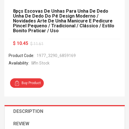
8pçs Escovas De Unhas Para Unha De Dedo
Unha De Dedo Do Pé Design Moderno /
Novidades Arte De Unha Manicure E Pedicure
Pincel Pequeno / Tradicional / Clássico / Estilo
Bonito Praticar / Uso
$ 10.45
$ 11.61
Product Code:
1977_3290_6859169
Availability:
In Stock
Buy Product
DESCRIPTION
REVIEW