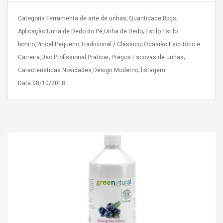
Categoria:Ferramenta de arte de unhas; Quantidade:8pçs;
Aplicação:Unha de Dedo do Pé,Unha de Dedo; Estilo:Estilo
bonito,Pincel Pequeno,Tradicional / Clássico; Ocasião:Escritório e
Carreira,Uso Profissional,Praticar; Pregos:Escovas de unhas;
Características:Novidades,Design Moderno; listagem
4R4 UHF Guitarra
Universal Usb Charger
 Inalámbrico
Adapter 5v/2.1a Ac Usb
Data:08/10/2018
 Eléctrica
Wall Charger Travel
Adapter For Samsung
Mobile Universal Charging
57
$ 1.72
Charge Adapter
4
$ 2.46
Picture Jasper
High Quality Retro Game
Beads Strands,
Tetris Cases For Iphone 6
4~5mm, Hole:
Plus 6s 7 8 Plus TPU
bout
Phone Back Game
rand, 15.7"
Consoles Cover For
$ 6.86
IPhone Cases
$ 11.43
ofessionals Color
Zdm 24 Key Ir Control