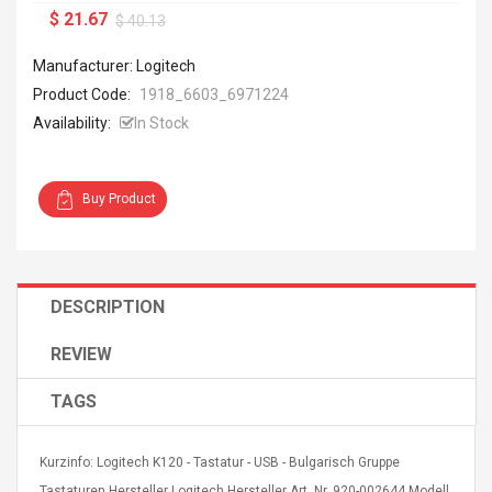
$ 21.67
$ 40.13
Manufacturer: Logitech
Product Code:
1918_6603_6971224
Availability:
In Stock
Buy Product
DESCRIPTION
REVIEW
TAGS
Kurzinfo: Logitech K120 - Tastatur - USB - Bulgarisch Gruppe
Tastaturen Hersteller Logitech Hersteller Art. Nr. 920-002644 Modell