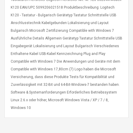
K120 EAN/UPC 5099206021518 Produktbeschreibung: Logitech
K120 - Tastatur - Bulgarisch Gerätetyp Tastatur Schnittstelle USB
Anschlusstechnik Kabelgebunden Lokalisierung und Layout
Bulgarisch Microsoft Zertifizierung Compatible with Windows 7
Ausführliche Details Allgemein Gerätetyp Tastatur Schnittstelle USB
4R4 UHF Guitarra
Universal Usb Charger
Eingabegerät Lokalisierung und Layout Bulgarisch Verschiedenes
 Inalámbrico
Adapter 5v/2.1a Ac Usb
Enthaltene Kabel USB-Kabel Kennzeichnung Plug and Play
 Eléctrica
Wall Charger Travel
Adapter For Samsung
Compatible with Windows 7 Die Anwendungen und Geräte mit dem
Mobile Universal Charging
57
$ 1.72
Compatible with Windows 17,80cm (7) Logo haben die Microsoft
Charge Adapter
4
$ 2.46
Versicherung, dass diese Produkte Tests für Kompatibilität und
Zuverlässigkeit mit 32-Bit und 64-Bit-Windows-7 bestanden haben.
Picture Jasper
High Quality Retro Game
Software & Systemanforderungen Erforderliches Betriebssystem
Beads Strands,
Tetris Cases For Iphone 6
4~5mm, Hole:
Plus 6s 7 8 Plus TPU
Linux 2.6.x oder höher, Microsoft Windows Vista / XP / 7 / 8,
bout
Phone Back Game
Windows 10
rand, 15.7"
Consoles Cover For
$ 6.86
IPhone Cases
$ 11.43
ofessionals Color
Zdm 24 Key Ir Control