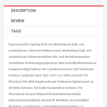
DESCRIPTION
REVIEW
TAGS
4R4 UHF Guitarra
Universal Usb Charger
 Inalámbrico
Adapter 5v/2.1a Ac Usb
 Eléctrica
Wall Charger Travel
Ergonomischer Gaming-Stuhl mit abnehmbaren Kopf- und
Adapter For Samsung
Lendenkissen. höhenverstellbare sowie abnehmbare Kopf- und
Mobile Universal Charging
57
$ 1.72
Lendenkissen höhenverstellbare Sitz- und Armlehnenposition
Charge Adapter
4
$ 2.46
verstellbare Rückenneigungsposition dank Butterfly-Mechanismus
integrierte Wipp-Funktion mit Lock-Mechanismus 360°-Drehstuhl-
Picture Jasper
High Quality Retro Game
Beads Strands,
Tetris Cases For Iphone 6
Rotation Zertifiziert nach: SGS 1335-1-2-3 2009 und LGA TÜV
4~5mm, Hole:
Plus 6s 7 8 Plus TPU
Rheinland DIN 4550 Hauptmerkmale Funktionen Spielesessel Ja
bout
Phone Back Game
Sitzfarbe Schwarz, Rot Farbe Rückenlehne Schwarz, Rot
rand, 15.7"
Consoles Cover For
$ 6.86
IPhone Cases
Sitzmaterial Schaum Material Rückenlehne Kunstleder
$ 11.43
Rahmenmaterial Metall, Kunststoff Armlehne Ja Einstellbare
ofessionals Color
Zdm 24 Key Ir Control
Armlehne Ja Kopfstütze Ja Einstellbare Rückenlehne Ja