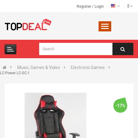
$
Register
/
Login
Music, Games & Video
Electronic Games
LC-Power LC-GC-1
-17%