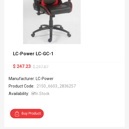
LC-Power LC-GC-1
$ 247.23
$ 297.87
Manufacturer: LC-Power
Product Code:
2150_6603_2836257
Availability:
In Stock
Buy Product