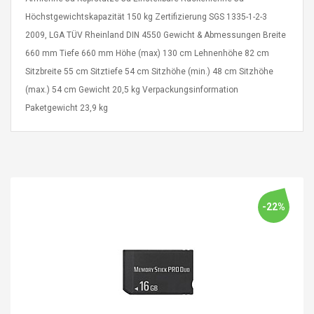
eveloper 1.9% 6
Remoto Wirelessrectifier
Höchstgewichtskapazität 150 kg Zertifizierung SGS 1335-1-2-3
re
Control Box Dc12v 2a
2009, LGA TÜV Rheinland DIN 4550 Gewicht & Abmessungen Breite
Adaptador De Fuente De
Alimentación Para 2835
660 mm Tiefe 660 mm Höhe (max) 130 cm Lehnenhöhe 82 cm
$ 8.57
3528 5050 Rgb Luces De
$ 14.28
Sitzbreite 55 cm Sitztiefe 54 cm Sitzhöhe (min.) 48 cm Sitzhöhe
Tira Led Iluminación De
(max.) 54 cm Gewicht 20,5 kg Verpackungsinformation
Cinta Flexible
uppies Womens
Rolling Guitar Capo Glider
Paketgewicht 23,9 kg
Bounce Leather
Easy Sliding Up & Down
esert Boots UK
For Folk Classic Acoustic
Size 7 (EU 40 US 9)
Guitars
$ 6.62
$ 8.71
-22%