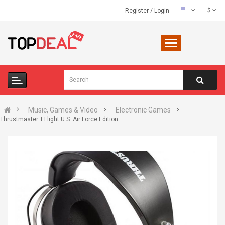
$
Register
/
Login
Music, Games & Video
Electronic Games
Thrustmaster T.Flight U.S. Air Force Edition