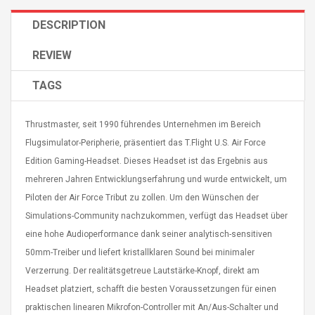
DESCRIPTION
REVIEW
TAGS
4R4 UHF Guitarra
Universal Usb Charger
 Inalámbrico
Adapter 5v/2.1a Ac Usb
Thrustmaster, seit 1990 führendes Unternehmen im Bereich
 Eléctrica
Wall Charger Travel
Flugsimulator-Peripherie, präsentiert das T.Flight U.S. Air Force
Adapter For Samsung
Mobile Universal Charging
57
Edition Gaming-Headset. Dieses Headset ist das Ergebnis aus
$ 1.72
Charge Adapter
4
$ 2.46
mehreren Jahren Entwicklungserfahrung und wurde entwickelt, um
Piloten der Air Force Tribut zu zollen. Um den Wünschen der
Picture Jasper
High Quality Retro Game
Simulations-Community nachzukommen, verfügt das Headset über
Beads Strands,
Tetris Cases For Iphone 6
4~5mm, Hole:
eine hohe Audioperformance dank seiner analytisch-sensitiven
Plus 6s 7 8 Plus TPU
bout
Phone Back Game
50mm-Treiber und liefert kristallklaren Sound bei minimaler
rand, 15.7"
Consoles Cover For
$ 6.86
Verzerrung. Der realitätsgetreue Lautstärke-Knopf, direkt am
IPhone Cases
$ 11.43
Headset platziert, schafft die besten Voraussetzungen für einen
praktischen linearen Mikrofon-Controller mit An/Aus-Schalter und
ofessionals Color
Zdm 24 Key Ir Control