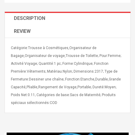
DESCRIPTION
REVIEW
4R4 UHF Guitarra
Universal Usb Charger
Catégorie:Trousse à Cosmétiques,Organisateur de
 Inalámbrico
Adapter 5v/2.1a Ac Usb
 Eléctrica
Bagage,Organisateur de voyage,Trousse de Toilette; Pour:Femme;
Wall Charger Travel
Adapter For Samsung
Activité:Voyage; Quantité:1 pc; Forme:Cylindrique; Fonction
Mobile Universal Charging
57
$ 1.72
Première:Vêtements; Matériau:Nylon; Dimensions:2317; Type de
Charge Adapter
4
$ 2.46
Fermeture:Dessiner une chaîne; Fonction:Etanche,Durable,Grande
Capacité,Pliable,Rangement de Voyage,Portable; Dureté:Moyen;
Picture Jasper
High Quality Retro Game
Beads Strands,
Tetris Cases For Iphone 6
Poids Net:0.11; Catégories de base:Sacs de Maternité; Produits
4~5mm, Hole:
Plus 6s 7 8 Plus TPU
spéciaux sélectionnés:COD
bout
Phone Back Game
rand, 15.7"
Consoles Cover For
$ 6.86
IPhone Cases
$ 11.43
ofessionals Color
Zdm 24 Key Ir Control