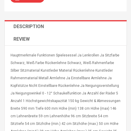
DESCRIPTION
REVIEW
4R4 UHF Guitarra
Universal Usb Charger
 Inalámbrico
Adapter 5v/2.1a Ac Usb
 Eléctrica
Wall Charger Travel
Hauptmerkmale Funktionen Spielesessel Ja Lenkrollen Ja Sitzfarbe
Adapter For Samsung
Schwarz, Weiß Farbe Rückenlehne Schwarz, Weiß Rahmenfarbe
Mobile Universal Charging
57
$ 1.72
Silber Sitzmaterial Kunstleder Material Rückenlehne Kunstleder
Charge Adapter
4
$ 2.46
Rahmenmaterial Metall Armlehne Ja Einstellbare Armlehne Ja
Picture Jasper
Kopfstütze Nicht Einstellbare Rückenlehne Ja Neigungsverstellung
High Quality Retro Game
Beads Strands,
Tetris Cases For Iphone 6
Ja Neigungswinkel 0 - 12° Schaukelfunktion Ja Anzahl der Räder 5
4~5mm, Hole:
Plus 6s 7 8 Plus TPU
Anzahl 1 Höchstgewichtskapazität 150 kg Gewicht & Abmessungen
bout
Phone Back Game
Breite 590 mm Tiefe 600 mm Höhe (min) 138 cm Höhe (max) 146
rand, 15.7"
Consoles Cover For
$ 6.86
IPhone Cases
cm Lehnenbreite 59 cm Lehnenhöhe 96 cm Sitzbreite 54 cm
$ 11.43
Sitztiefe 54 cm Sitzhöhe (min.) 42 cm Sitzhöhe (max.) 50 cm Höhe
ofessionals Color
Zdm 24 Key Ir Control