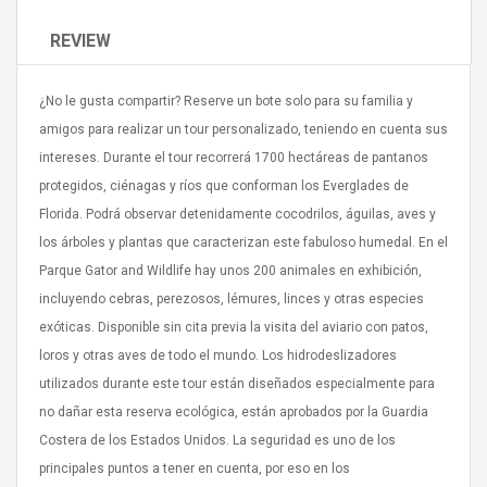
REVIEW
¿No le gusta compartir? Reserve un bote solo para su familia y
amigos para realizar un tour personalizado, teniendo en cuenta sus
intereses. Durante el tour recorrerá 1700 hectáreas de pantanos
4R4 UHF Guitarra
Universal Usb Charger
 Inalámbrico
Adapter 5v/2.1a Ac Usb
protegidos, ciénagas y ríos que conforman los Everglades de
 Eléctrica
Wall Charger Travel
Florida. Podrá observar detenidamente cocodrilos, águilas, aves y
Adapter For Samsung
los árboles y plantas que caracterizan este fabuloso humedal. En el
Mobile Universal Charging
57
$ 1.72
Charge Adapter
Parque Gator and Wildlife hay unos 200 animales en exhibición,
4
$ 2.46
incluyendo cebras, perezosos, lémures, linces y otras especies
Picture Jasper
High Quality Retro Game
exóticas. Disponible sin cita previa la visita del aviario con patos,
Beads Strands,
Tetris Cases For Iphone 6
loros y otras aves de todo el mundo. Los hidrodeslizadores
4~5mm, Hole:
Plus 6s 7 8 Plus TPU
utilizados durante este tour están diseñados especialmente para
bout
Phone Back Game
rand, 15.7"
Consoles Cover For
$ 6.86
no dañar esta reserva ecológica, están aprobados por la Guardia
IPhone Cases
$ 11.43
Costera de los Estados Unidos. La seguridad es uno de los
principales puntos a tener en cuenta, por eso en los
ofessionals Color
Zdm 24 Key Ir Control