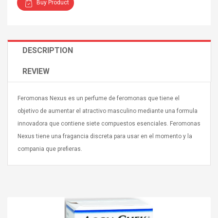
Buy Product
DESCRIPTION
REVIEW
4R4 UHF Guitarra
Universal Usb Charger
 Inalámbrico
Adapter 5v/2.1a Ac Usb
 Eléctrica
Wall Charger Travel
Feromonas Nexus es un perfume de feromonas que tiene el
Adapter For Samsung
Mobile Universal Charging
objetivo de aumentar el atractivo masculino mediante una formula
57
$ 1.72
Charge Adapter
4
$ 2.46
innovadora que contiene siete compuestos esenciales. Feromonas
Nexus tiene una fragancia discreta para usar en el momento y la
Picture Jasper
High Quality Retro Game
compania que prefieras.
Beads Strands,
Tetris Cases For Iphone 6
4~5mm, Hole:
Plus 6s 7 8 Plus TPU
bout
Phone Back Game
rand, 15.7"
Consoles Cover For
$ 6.86
IPhone Cases
$ 11.43
ofessionals Color
Zdm 24 Key Ir Control