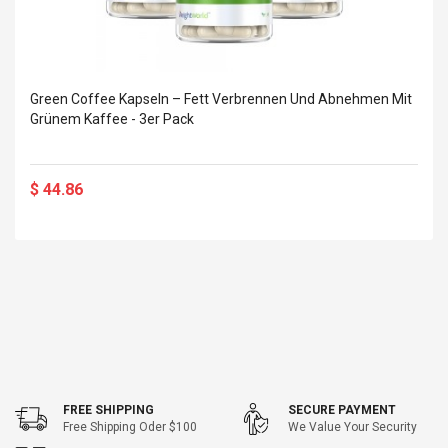
Cm Lightinthebox
 2.6ML Sub Ohm
Pédale D'effet Guitare
 Tank
Overdrive
izer Standard
 Silvery SS
$ 68.57
s Streel
Green Coffee Kapseln – Fett Verbrennen Und Abnehmen Mit
$ 93.93
Grünem Kaffee - 3er Pack
troller Cases Jeu
Anasor.E Psoriasis Cream
De Protection En
- Advanced Natural
 Pour PS4
Skincare - 227ml Cream
$ 44.86
$ 50.52
$ 77.72
FREE SHIPPING
SECURE PAYMENT
Free Shipping Oder $100
We Value Your Security