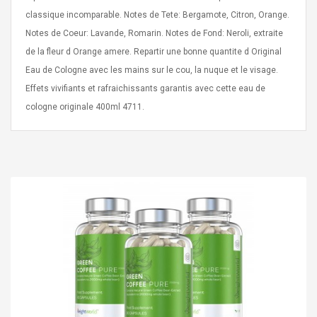
classique incomparable. Notes de Tete: Bergamote, Citron, Orange.
Notes de Coeur: Lavande, Romarin. Notes de Fond: Neroli, extraite
de la fleur d Orange amere. Repartir une bonne quantite d Original
Eau de Cologne avec les mains sur le cou, la nuque et le visage.
Effets vivifiants et rafraichissants garantis avec cette eau de
Curved Sole
Asics Tiger Gel-Kayano
cologne originale 400ml 4711.
king Plan Cutter
5.1 Sneaker
thier
nta Para Violín
llo Instrumento
$ 122.72
era
$ 240.63
orps Onctueux -
Men's Pendant Necklace
t Ylang-Ylang
Tropical Foxtail Chain
Boxing Gloves Fashion
Casual / Sporty Hip Hop
Stainless Steel Silver Gold
$ 15.46
Golden 1 Pair Gloves
$ 28.63
Black 1 Pair Gloves Rose
Golden 1 Pair Gloves 55
autilus 2S V2S
NUX NOD-1 HORSEMAN