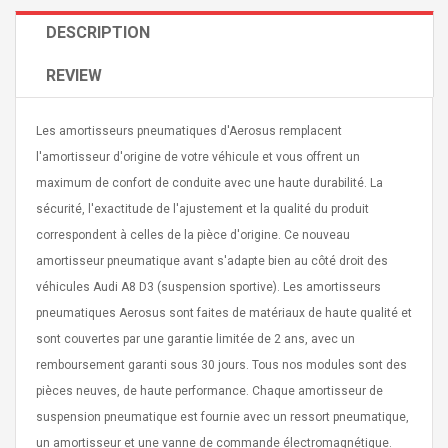
DESCRIPTION
REVIEW
Les amortisseurs pneumatiques d'Aerosus remplacent
4R4 UHF Guitarra
Universal Usb Charger
l'amortisseur d'origine de votre véhicule et vous offrent un
 Inalámbrico
Adapter 5v/2.1a Ac Usb
maximum de confort de conduite avec une haute durabilité. La
 Eléctrica
Wall Charger Travel
Adapter For Samsung
sécurité, l'exactitude de l'ajustement et la qualité du produit
Mobile Universal Charging
57
$ 1.72
correspondent à celles de la pièce d'origine. Ce nouveau
Charge Adapter
4
$ 2.46
amortisseur pneumatique avant s'adapte bien au côté droit des
véhicules Audi A8 D3 (suspension sportive). Les amortisseurs
Picture Jasper
High Quality Retro Game
Beads Strands,
Tetris Cases For Iphone 6
pneumatiques Aerosus sont faites de matériaux de haute qualité et
4~5mm, Hole:
Plus 6s 7 8 Plus TPU
sont couvertes par une garantie limitée de 2 ans, avec un
bout
Phone Back Game
remboursement garanti sous 30 jours. Tous nos modules sont des
rand, 15.7"
Consoles Cover For
$ 6.86
pièces neuves, de haute performance. Chaque amortisseur de
IPhone Cases
$ 11.43
suspension pneumatique est fournie avec un ressort pneumatique,
ofessionals Color
Zdm 24 Key Ir Control
un amortisseur et une vanne de commande électromagnétique.