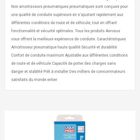
eveloper 1.9% 6
Remoto Wirelessrectifier
Nos amortisseurs pneumatiques pneumatiques sont conçues pour
re
Control Box Dc12v 2a
une qualité de conduite supérieure en s'ajustant rapidement aux
Adaptador De Fuente De
Alimentación Para 2835
différentes conditions de route et de véhicule, tout en offrant
$ 8.57
3528 5050 Rgb Luces De
$ 14.28
fonctionnalité et sécurité optimales. Tous les produits Aerosus
Tira Led Iluminación De
vous offrent la meilleure expérience de conduite. Caractéristiques
Cinta Flexible
uppies Womens
Rolling Guitar Capo Glider
Amortisseur pneumatique haute qualité Sécurité et durabilité
Bounce Leather
Easy Sliding Up & Down
Confort de conduite maximum Ajustable aux différentes conditions
esert Boots UK
For Folk Classic Acoustic
Size 7 (EU 40 US 9)
Guitars
de route et de véhicule Capacité de porter des charges sans
$ 6.62
danger et stabilité Prêt à installer Des milliers de consommateurs
$ 8.71
satisfaits du monde entier