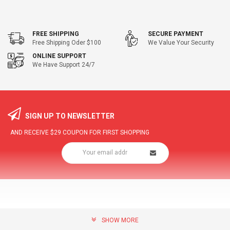
FREE SHIPPING
SECURE PAYMENT
Free Shipping Oder $100
We Value Your Security
ONLINE SUPPORT
We Have Support 24/7
SIGN UP TO NEWSLETTER
AND RECEIVE
$29
COUPON FOR FIRST SHOPPING
SHOW MORE
community@hottopdeal.com