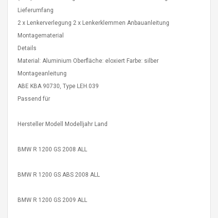
eveloper 1.9% 6
Remoto Wirelessrectifier
Lieferumfang
re
Control Box Dc12v 2a
2 x Lenkerverlegung 2 x Lenkerklemmen Anbauanleitung
Adaptador De Fuente De
Alimentación Para 2835
Montagematerial
$ 8.57
3528 5050 Rgb Luces De
$ 14.28
Details
Tira Led Iluminación De
Material: Aluminium Oberfläche: eloxiert Farbe: silber
Cinta Flexible
uppies Womens
Rolling Guitar Capo Glider
Montageanleitung
Bounce Leather
Easy Sliding Up & Down
ABE KBA 90730, Type LEH.039
esert Boots UK
For Folk Classic Acoustic
Size 7 (EU 40 US 9)
Guitars
Passend für
$ 6.62
$ 8.71
Hersteller Modell Modelljahr Land
BMW R 1200 GS 2008 ALL
BMW R 1200 GS ABS 2008 ALL
BMW R 1200 GS 2009 ALL