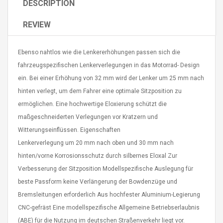
DESCRIPTION
REVIEW
Ebenso nahtlos wie die Lenkererhöhungen passen sich die
fahrzeugspezifischen Lenkerverlegungen in das Motorrad- Design
4R4 UHF Guitarra
Universal Usb Charger
ein. Bei einer Erhöhung von 32 mm wird der Lenker um 25 mm nach
 Inalámbrico
Adapter 5v/2.1a Ac Usb
hinten verlegt, um dem Fahrer eine optimale Sitzposition zu
 Eléctrica
Wall Charger Travel
Adapter For Samsung
ermöglichen. Eine hochwertige Eloxierung schützt die
Mobile Universal Charging
57
$ 1.72
maßgeschneiderten Verlegungen vor Kratzern und
Charge Adapter
4
$ 2.46
Witterungseinflüssen. Eigenschaften
Lenkerverlegung um 20 mm nach oben und 30 mm nach
Picture Jasper
High Quality Retro Game
Beads Strands,
Tetris Cases For Iphone 6
hinten/vorne Korrosionsschutz durch silbernes Eloxal Zur
4~5mm, Hole:
Plus 6s 7 8 Plus TPU
Verbesserung der Sitzposition Modellspezifische Auslegung für
bout
Phone Back Game
beste Passform keine Verlängerung der Bowdenzüge und
rand, 15.7"
Consoles Cover For
$ 6.86
Bremsleitungen erforderlich Aus hochfester Aluminium-Legierung
IPhone Cases
$ 11.43
CNC-gefräst Eine modellspezifische Allgemeine Betriebserlaubnis
ofessionals Color
Zdm 24 Key Ir Control
(ABE) für die Nutzung im deutschen Straßenverkehr liegt vor.