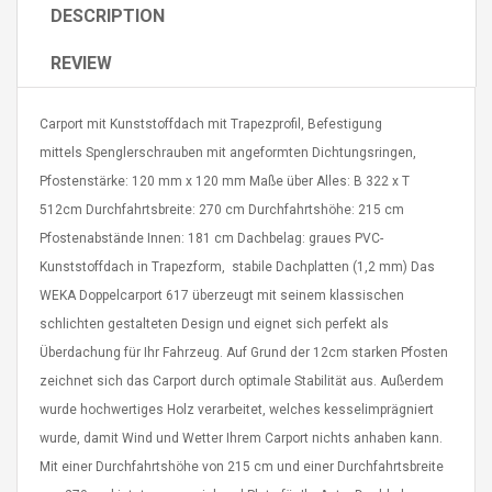
DESCRIPTION
REVIEW
Carport mit Kunststoffdach mit Trapezprofil, Befestigung
mittels Spenglerschrauben mit angeformten Dichtungsringen,
Curved Sole
Asics Tiger Gel-Kayano
king Plan Cutter
5.1 Sneaker
Pfostenstärke: 120 mm x 120 mm Maße über Alles: B 322 x T
thier
512cm Durchfahrtsbreite: 270 cm Durchfahrtshöhe: 215 cm
nta Para Violín
Pfostenabstände Innen: 181 cm Dachbelag: graues PVC-
llo Instrumento
$ 122.72
Kunststoffdach in Trapezform, stabile Dachplatten (1,2 mm) Das
era
$ 240.63
WEKA Doppelcarport 617 überzeugt mit seinem klassischen
orps Onctueux -
Men's Pendant Necklace
schlichten gestalteten Design und eignet sich perfekt als
t Ylang-Ylang
Tropical Foxtail Chain
Überdachung für Ihr Fahrzeug. Auf Grund der 12cm starken Pfosten
Boxing Gloves Fashion
zeichnet sich das Carport durch optimale Stabilität aus. Außerdem
Casual / Sporty Hip Hop
Stainless Steel Silver Gold
wurde hochwertiges Holz verarbeitet, welches kesselimprägniert
$ 15.46
Golden 1 Pair Gloves
$ 28.63
wurde, damit Wind und Wetter Ihrem Carport nichts anhaben kann.
Black 1 Pair Gloves Rose
Mit einer Durchfahrtshöhe von 215 cm und einer Durchfahrtsbreite
Golden 1 Pair Gloves 55
autilus 2S V2S
NUX NOD-1 HORSEMAN