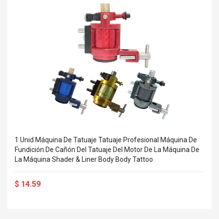
eveloper 1.9% 6
Remoto Wirelessrectifier
re
Control Box Dc12v 2a
Adaptador De Fuente De
Alimentación Para 2835
$ 8.57
3528 5050 Rgb Luces De
$ 14.28
Tira Led Iluminación De
Cinta Flexible
uppies Womens
Rolling Guitar Capo Glider
Bounce Leather
Easy Sliding Up & Down
esert Boots UK
For Folk Classic Acoustic
Size 7 (EU 40 US 9)
Guitars
$ 6.62
$ 8.71
1 Unid Máquina De Tatuaje Tatuaje Profesional Máquina De
Fundición De Cañón Del Tatuaje Del Motor De La Máquina De
La Máquina Shader & Liner Body Body Tattoo
$ 14.59