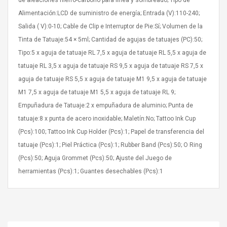
de aleaciones hierro-carbono para línea y sombreado; Tipo de
Alimentación:LCD de suministro de energía; Entrada (V):110-240;
Salida ( V):0-10; Cable de Clip e Interruptor de Pie:Sí; Volumen de la
Tinta de Tatuaje:54 × 5ml; Cantidad de agujas de tatuajes (PC):50;
Tipo:5 x aguja de tatuaje RL 7,5 x aguja de tatuaje RL 5,5 x aguja de
tatuaje RL 3,5 x aguja de tatuaje RS 9,5 x aguja de tatuaje RS 7,5 x
4R4 UHF Guitarra
Universal Usb Charger
aguja de tatuaje RS 5,5 x aguja de tatuaje M1 9,5 x aguja de tatuaje
 Inalámbrico
Adapter 5v/2.1a Ac Usb
M1 7,5 x aguja de tatuaje M1 5,5 x aguja de tatuaje RL 9;
 Eléctrica
Wall Charger Travel
Adapter For Samsung
Empuñadura de Tatuaje:2 x empuñadura de aluminio; Punta de
Mobile Universal Charging
57
$ 1.72
tatuaje:8 x punta de acero inoxidable; Maletín:No; Tattoo Ink Cup
Charge Adapter
4
$ 2.46
(Pcs):100; Tattoo Ink Cup Holder (Pcs):1; Papel de transferencia del
tatuaje (Pcs):1; Piel Práctica (Pcs):1; Rubber Band (Pcs):50; O Ring
Picture Jasper
High Quality Retro Game
(Pcs):50; Aguja Grommet (Pcs):50; Ajuste del Juego de
Beads Strands,
Tetris Cases For Iphone 6
4~5mm, Hole:
Plus 6s 7 8 Plus TPU
herramientas (Pcs):1; Guantes desechables (Pcs):1
bout
Phone Back Game
rand, 15.7"
Consoles Cover For
$ 6.86
IPhone Cases
$ 11.43
ofessionals Color
Zdm 24 Key Ir Control