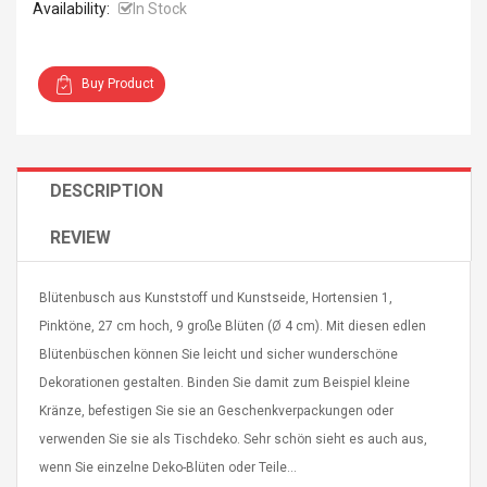
Availability:
In Stock
Buy Product
Curved Sole
Asics Tiger Gel-Kayano
king Plan Cutter
5.1 Sneaker
DESCRIPTION
thier
nta Para Violín
REVIEW
llo Instrumento
$ 122.72
era
$ 240.63
Blütenbusch aus Kunststoff und Kunstseide, Hortensien 1,
orps Onctueux -
Men's Pendant Necklace
Pinktöne, 27 cm hoch, 9 große Blüten (Ø 4 cm). Mit diesen edlen
t Ylang-Ylang
Tropical Foxtail Chain
Blütenbüschen können Sie leicht und sicher wunderschöne
Boxing Gloves Fashion
Dekorationen gestalten. Binden Sie damit zum Beispiel kleine
Casual / Sporty Hip Hop
Stainless Steel Silver Gold
$ 15.46
Kränze, befestigen Sie sie an Geschenkverpackungen oder
Golden 1 Pair Gloves
$ 28.63
verwenden Sie sie als Tischdeko. Sehr schön sieht es auch aus,
Black 1 Pair Gloves Rose
wenn Sie einzelne Deko-Blüten oder Teile...
Golden 1 Pair Gloves 55
autilus 2S V2S
NUX NOD-1 HORSEMAN