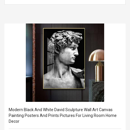
Cm Lightinthebox
 2.6ML Sub Ohm
Pédale D'effet Guitare
 Tank
Overdrive
izer Standard
 Silvery SS
$ 68.57
s Streel
$ 93.93
troller Cases Jeu
Anasor.E Psoriasis Cream
De Protection En
- Advanced Natural
 Pour PS4
Skincare - 227ml Cream
$ 50.52
$ 77.72
Modern Black And White David Sculpture Wall Art Canvas
Painting Posters And Prints Pictures For Living Room Home
Decor