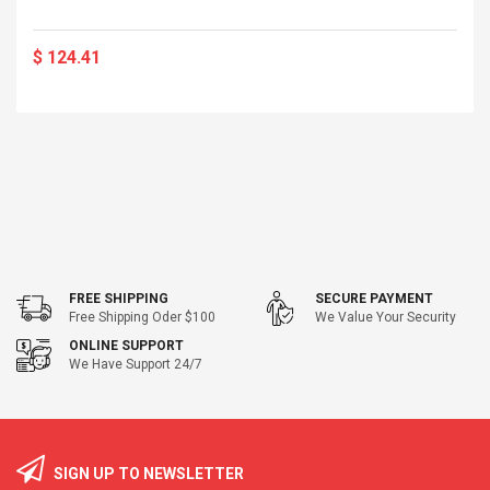
Cm Lightinthebox
 2.6ML Sub Ohm
Pédale D'effet Guitare
 Tank
Overdrive
$ 124.41
izer Standard
 Silvery SS
$ 68.57
s Streel
$ 93.93
troller Cases Jeu
Anasor.E Psoriasis Cream
De Protection En
- Advanced Natural
 Pour PS4
Skincare - 227ml Cream
$ 50.52
$ 77.72
FREE SHIPPING
SECURE PAYMENT
Free Shipping Oder $100
We Value Your Security
ONLINE SUPPORT
We Have Support 24/7
SIGN UP TO NEWSLETTER