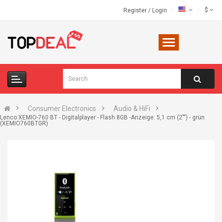
$
Register
/
Login
Consumer Electronics
Audio & HiFi
Lenco XEMIO-760 BT - Digitalplayer - Flash 8GB -Anzeige: 5,1 cm (2"") - grün
(XEMIO760BTGR)