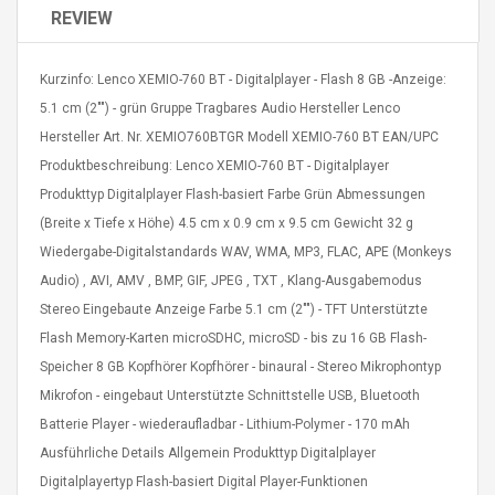
REVIEW
Kurzinfo: Lenco XEMIO-760 BT - Digitalplayer - Flash 8 GB -Anzeige:
5.1 cm (2"") - grün Gruppe Tragbares Audio Hersteller Lenco
Hersteller Art. Nr. XEMIO760BTGR Modell XEMIO-760 BT EAN/UPC
4R4 UHF Guitarra
Universal Usb Charger
Produktbeschreibung: Lenco XEMIO-760 BT - Digitalplayer
 Inalámbrico
Adapter 5v/2.1a Ac Usb
Produkttyp Digitalplayer Flash-basiert Farbe Grün Abmessungen
 Eléctrica
Wall Charger Travel
(Breite x Tiefe x Höhe) 4.5 cm x 0.9 cm x 9.5 cm Gewicht 32 g
Adapter For Samsung
Mobile Universal Charging
Wiedergabe-Digitalstandards WAV, WMA, MP3, FLAC, APE (Monkeys
57
$ 1.72
Charge Adapter
4
$ 2.46
Audio) , AVI, AMV , BMP, GIF, JPEG , TXT , Klang-Ausgabemodus
Stereo Eingebaute Anzeige Farbe 5.1 cm (2"") - TFT Unterstützte
Picture Jasper
High Quality Retro Game
Flash Memory-Karten microSDHC, microSD - bis zu 16 GB Flash-
Beads Strands,
Tetris Cases For Iphone 6
Speicher 8 GB Kopfhörer Kopfhörer - binaural - Stereo Mikrophontyp
4~5mm, Hole:
Plus 6s 7 8 Plus TPU
bout
Phone Back Game
Mikrofon - eingebaut Unterstützte Schnittstelle USB, Bluetooth
rand, 15.7"
Consoles Cover For
$ 6.86
Batterie Player - wiederaufladbar - Lithium-Polymer - 170 mAh
IPhone Cases
$ 11.43
Ausführliche Details Allgemein Produkttyp Digitalplayer
Digitalplayertyp Flash-basiert Digital Player-Funktionen
ofessionals Color
Zdm 24 Key Ir Control