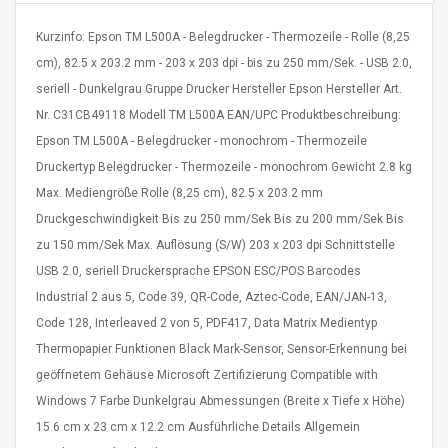
Kurzinfo: Epson TM L500A - Belegdrucker - Thermozeile - Rolle (8,25
cm), 82.5 x 203.2 mm - 203 x 203 dpi - bis zu 250 mm/Sek. - USB 2.0,
seriell - Dunkelgrau Gruppe Drucker Hersteller Epson Hersteller Art.
Nr. C31CB49118 Modell TM L500A EAN/UPC Produktbeschreibung:
Epson TM L500A - Belegdrucker - monochrom - Thermozeile
4R4 UHF Guitarra
Universal Usb Charger
 Inalámbrico
Adapter 5v/2.1a Ac Usb
Druckertyp Belegdrucker - Thermozeile - monochrom Gewicht 2.8 kg
 Eléctrica
Wall Charger Travel
Max. Mediengröße Rolle (8,25 cm), 82.5 x 203.2 mm
Adapter For Samsung
Druckgeschwindigkeit Bis zu 250 mm/Sek Bis zu 200 mm/Sek Bis
Mobile Universal Charging
57
$ 1.72
zu 150 mm/Sek Max. Auflösung (S/W) 203 x 203 dpi Schnittstelle
Charge Adapter
4
$ 2.46
USB 2.0, seriell Druckersprache EPSON ESC/POS Barcodes
Picture Jasper
High Quality Retro Game
Industrial 2 aus 5, Code 39, QR-Code, Aztec-Code, EAN/JAN-13,
Beads Strands,
Tetris Cases For Iphone 6
Code 128, Interleaved 2 von 5, PDF417, Data Matrix Medientyp
4~5mm, Hole:
Plus 6s 7 8 Plus TPU
Thermopapier Funktionen Black Mark-Sensor, Sensor-Erkennung bei
bout
Phone Back Game
rand, 15.7"
Consoles Cover For
geöffnetem Gehäuse Microsoft Zertifizierung Compatible with
$ 6.86
IPhone Cases
$ 11.43
Windows 7 Farbe Dunkelgrau Abmessungen (Breite x Tiefe x Höhe)
15.6 cm x 23 cm x 12.2 cm Ausführliche Details Allgemein
ofessionals Color
Zdm 24 Key Ir Control