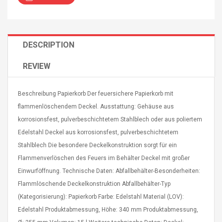
DESCRIPTION
REVIEW
Curved Sole
Asics Tiger Gel-Kayano
king Plan Cutter
5.1 Sneaker
thier
Beschreibung Papierkorb Der feuersichere Papierkorb mit
nta Para Violín
flammenlöschendem Deckel. Ausstattung: Gehäuse aus
llo Instrumento
$ 122.72
korrosionsfest, pulverbeschichtetem Stahlblech oder aus poliertem
era
$ 240.63
Edelstahl Deckel aus korrosionsfest, pulverbeschichtetem
orps Onctueux -
Stahlblech Die besondere Deckelkonstruktion sorgt für ein
Men's Pendant Necklace
t Ylang-Ylang
Tropical Foxtail Chain
Flammenverlöschen des Feuers im Behälter Deckel mit großer
Boxing Gloves Fashion
Einwurföffnung. Technische Daten: Abfallbehälter-Besonderheiten:
Casual / Sporty Hip Hop
Flammlöschende Deckelkonstruktion Abfallbehälter-Typ
Stainless Steel Silver Gold
$ 15.46
Golden 1 Pair Gloves
(Kategorisierung): Papierkorb Farbe: Edelstahl Material (LOV):
$ 28.63
Black 1 Pair Gloves Rose
Edelstahl Produktabmessung, Höhe: 340 mm Produktabmessung,
Golden 1 Pair Gloves 55
autilus 2S V2S
NUX NOD-1 HORSEMAN