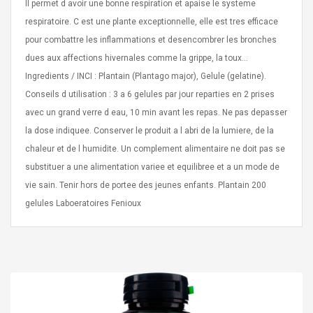
Il permet d avoir une bonne respiration et apaise le systeme
respiratoire. C est une plante exceptionnelle, elle est tres efficace
pour combattre les inflammations et desencombrer les bronches
dues aux affections hivernales comme la grippe, la toux...
Ingredients / INCI : Plantain (Plantago major), Gelule (gelatine).
Conseils d utilisation : 3 a 6 gelules par jour reparties en 2 prises
4R4 UHF Guitarra
Universal Usb Charger
avec un grand verre d eau, 10 min avant les repas. Ne pas depasser
 Inalámbrico
Adapter 5v/2.1a Ac Usb
 Eléctrica
Wall Charger Travel
la dose indiquee. Conserver le produit a l abri de la lumiere, de la
Adapter For Samsung
chaleur et de l humidite. Un complement alimentaire ne doit pas se
Mobile Universal Charging
57
$ 1.72
substituer a une alimentation variee et equilibree et a un mode de
Charge Adapter
4
$ 2.46
vie sain. Tenir hors de portee des jeunes enfants. Plantain 200
gelules Laboeratoires Fenioux
Picture Jasper
High Quality Retro Game
Beads Strands,
Tetris Cases For Iphone 6
4~5mm, Hole:
Plus 6s 7 8 Plus TPU
bout
Phone Back Game
rand, 15.7"
Consoles Cover For
$ 6.86
IPhone Cases
$ 11.43
ofessionals Color
Zdm 24 Key Ir Control