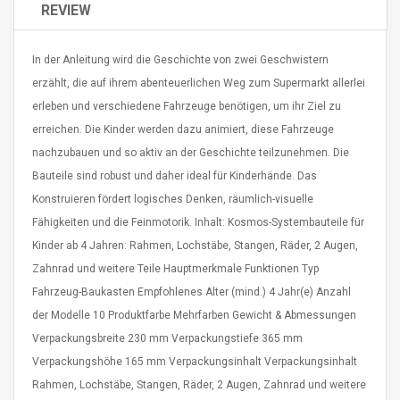
REVIEW
In der Anleitung wird die Geschichte von zwei Geschwistern
erzählt, die auf ihrem abenteuerlichen Weg zum Supermarkt allerlei
erleben und verschiedene Fahrzeuge benötigen, um ihr Ziel zu
erreichen. Die Kinder werden dazu animiert, diese Fahrzeuge
4R4 UHF Guitarra
Universal Usb Charger
 Inalámbrico
Adapter 5v/2.1a Ac Usb
nachzubauen und so aktiv an der Geschichte teilzunehmen. Die
 Eléctrica
Wall Charger Travel
Bauteile sind robust und daher ideal für Kinderhände. Das
Adapter For Samsung
Konstruieren fördert logisches Denken, räumlich-visuelle
Mobile Universal Charging
57
$ 1.72
Charge Adapter
Fähigkeiten und die Feinmotorik. Inhalt: Kosmos-Systembauteile für
4
$ 2.46
Kinder ab 4 Jahren: Rahmen, Lochstäbe, Stangen, Räder, 2 Augen,
Picture Jasper
High Quality Retro Game
Zahnrad und weitere Teile Hauptmerkmale Funktionen Typ
Beads Strands,
Tetris Cases For Iphone 6
Fahrzeug-Baukasten Empfohlenes Alter (mind.) 4 Jahr(e) Anzahl
4~5mm, Hole:
Plus 6s 7 8 Plus TPU
der Modelle 10 Produktfarbe Mehrfarben Gewicht & Abmessungen
bout
Phone Back Game
rand, 15.7"
Consoles Cover For
$ 6.86
Verpackungsbreite 230 mm Verpackungstiefe 365 mm
IPhone Cases
$ 11.43
Verpackungshöhe 165 mm Verpackungsinhalt Verpackungsinhalt
Rahmen, Lochstäbe, Stangen, Räder, 2 Augen, Zahnrad und weitere
ofessionals Color
Zdm 24 Key Ir Control