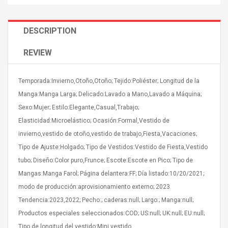
DESCRIPTION
REVIEW
Curved Sole
Asics Tiger Gel-Kayano
Temporada:Invierno,Otoño,Otoño; Tejido:Poliéster; Longitud de la
king Plan Cutter
5.1 Sneaker
thier
Manga:Manga Larga; Delicado:Lavado a Mano,Lavado a Máquina;
nta Para Violín
Sexo:Mujer; Estilo:Elegante,Casual,Trabajo;
llo Instrumento
$ 122.72
Elasticidad:Microelástico; Ocasión:Formal,Vestido de
era
$ 240.63
invierno,vestido de otoño,vestido de trabajo,Fiesta,Vacaciones;
Tipo de Ajuste:Holgado; Tipo de Vestidos:Vestido de Fiesta,Vestido
orps Onctueux -
Men's Pendant Necklace
t Ylang-Ylang
Tropical Foxtail Chain
tubo; Diseño:Color puro,Frunce; Escote:Escote en Pico; Tipo de
Boxing Gloves Fashion
Mangas:Manga Farol; Página delantera:FF; Día listado:10/20/2021;
Casual / Sporty Hip Hop
modo de producción:aprovisionamiento externo; 2023
Stainless Steel Silver Gold
$ 15.46
Tendencia:2023,2022; Pecho:; caderas:null; Largo:; Manga:null;
Golden 1 Pair Gloves
$ 28.63
Black 1 Pair Gloves Rose
Productos especiales seleccionados:COD; US:null; UK:null; EU:null;
Golden 1 Pair Gloves 55
autilus 2S V2S
NUX NOD-1 HORSEMAN
Tipo de longitud del vestido:Mini vestido