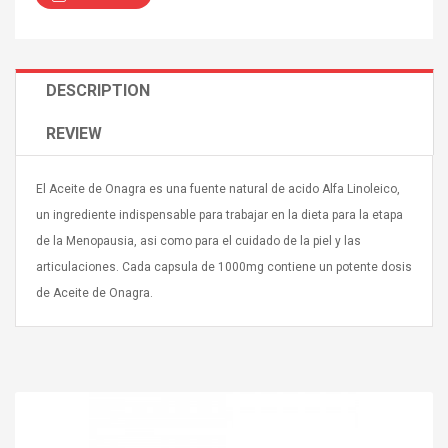
DESCRIPTION
REVIEW
4R4 UHF Guitarra
Universal Usb Charger
 Inalámbrico
Adapter 5v/2.1a Ac Usb
 Eléctrica
Wall Charger Travel
El Aceite de Onagra es una fuente natural de acido Alfa Linoleico,
Adapter For Samsung
un ingrediente indispensable para trabajar en la dieta para la etapa
Mobile Universal Charging
57
$ 1.72
de la Menopausia, asi como para el cuidado de la piel y las
Charge Adapter
4
$ 2.46
articulaciones. Cada capsula de 1000mg contiene un potente dosis
Picture Jasper
de Aceite de Onagra.
High Quality Retro Game
Beads Strands,
Tetris Cases For Iphone 6
4~5mm, Hole:
Plus 6s 7 8 Plus TPU
bout
Phone Back Game
rand, 15.7"
Consoles Cover For
$ 6.86
IPhone Cases
$ 11.43
ofessionals Color
Zdm 24 Key Ir Control