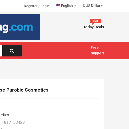
English
$
US Dollar
Register
/
Login
Today Deals
Free
Support
ose Purobio Cosmetics
etics
_1817_33428