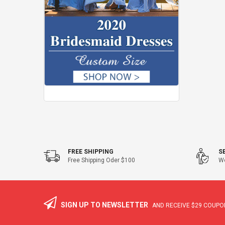
FREE SHIPPING
S
Free Shipping Oder $100
We
SIGN UP TO NEWSLETTER
AND RECEIVE
$29
COUPON