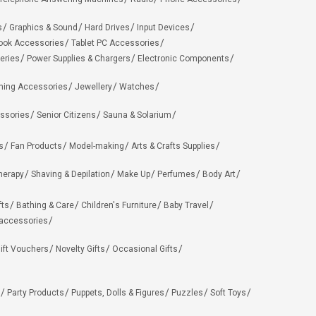
s
Graphics & Sound
Hard Drives
Input Devices
ook Accessories
Tablet PC Accessories
eries
Power Supplies & Chargers
Electronic Components
hing Accessories
Jewellery
Watches
ssories
Senior Citizens
Sauna & Solarium
s
Fan Products
Model-making
Arts & Crafts Supplies
herapy
Shaving & Depilation
Make Up
Perfumes
Body Art
fts
Bathing & Care
Children's Furniture
Baby Travel
 accessories
ift Vouchers
Novelty Gifts
Occasional Gifts
Party Products
Puppets, Dolls & Figures
Puzzles
Soft Toys