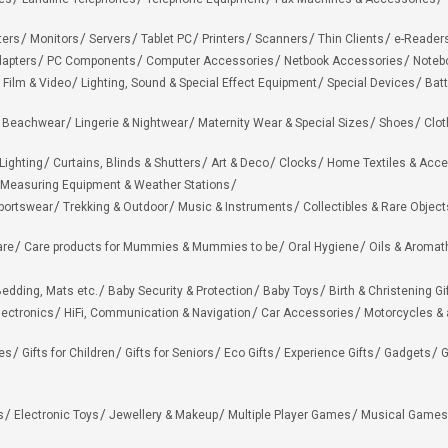
ters
Monitors
Servers
Tablet PC
Printers
Scanners
Thin Clients
e-Reader
apters
PC Components
Computer Accessories
Netbook Accessories
Noteb
 Film & Video
Lighting, Sound & Special Effect Equipment
Special Devices
Batt
 Beachwear
Lingerie & Nightwear
Maternity Wear & Special Sizes
Shoes
Clot
Lighting
Curtains, Blinds & Shutters
Art & Deco
Clocks
Home Textiles & Acce
Measuring Equipment & Weather Stations
portswear
Trekking & Outdoor
Music & Instruments
Collectibles & Rare Object
are
Care products for Mummies & Mummies to be
Oral Hygiene
Oils & Aromat
edding, Mats etc.
Baby Security & Protection
Baby Toys
Birth & Christening Gi
lectronics
HiFi, Communication & Navigation
Car Accessories
Motorcycles &
ies
Gifts for Children
Gifts for Seniors
Eco Gifts
Experience Gifts
Gadgets
G
s
Electronic Toys
Jewellery & Makeup
Multiple Player Games
Musical Games