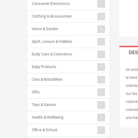
Consumer Electronics
Clothing & Accessories
Home & Garden
Sport, Leisure & Hobbies
DES
Body Care & Cosmetics
Baby Products
Un ecla
le tein
Cars & Motorbikes
cremeus
Gifts
sur les
cosmeti
Toys & Games
convien
Health & Wellbeing
une hau
Office & School