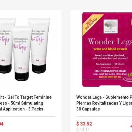
ht - Gel To Target Feminine
Wonder Legs - Suplemento 
ess - 50ml Stimulating
Piernas Revitalizadas Y Lige
l Application - 3 Packs
30 Capsulas
Convex Curved Sole
Asics Tiger Gel-
Woodworking Plan
Kayano 5.1 Sneaker
04
$ 33.52
Cutter Latón Luthier
Herramienta Para
$ 44.11