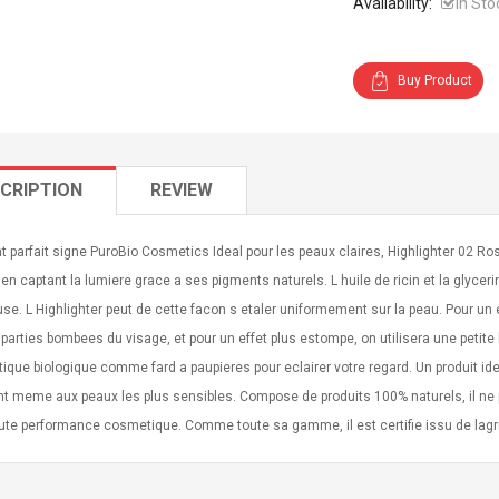
Availability:
In Sto
Buy Product
CRIPTION
REVIEW
t parfait signe PuroBio Cosmetics Ideal pour les peaux claires, Highlighter 02 R
t en captant la lumiere grace a ses pigments naturels. L huile de ricin et la glyc
e. L Highlighter peut de cette facon s etaler uniformement sur la peau. Pour un e
 parties bombees du visage, et pour un effet plus estompe, on utilisera une petit
que biologique comme fard a paupieres pour eclairer votre regard. Un produit id
t meme aux peaux les plus sensibles. Compose de produits 100% naturels, il ne pro
te performance cosmetique. Comme toute sa gamme, il est certifie issu de lagri