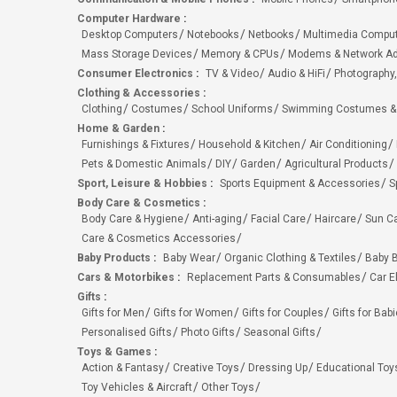
Computer Hardware
:
Desktop Computers
Notebooks
Netbooks
Multimedia Compu
Mass Storage Devices
Memory & CPUs
Modems & Network Ad
Consumer Electronics
:
TV & Video
Audio & HiFi
Photography,
Clothing & Accessories
:
Clothing
Costumes
School Uniforms
Swimming Costumes &
Home & Garden
:
Furnishings & Fixtures
Household & Kitchen
Air Conditioning
Pets & Domestic Animals
DIY
Garden
Agricultural Products
Sport, Leisure & Hobbies
:
Sports Equipment & Accessories
S
Body Care & Cosmetics
:
Body Care & Hygiene
Anti-aging
Facial Care
Haircare
Sun C
Care & Cosmetics Accessories
Baby Products
:
Baby Wear
Organic Clothing & Textiles
Baby B
Cars & Motorbikes
:
Replacement Parts & Consumables
Car E
Gifts
:
Gifts for Men
Gifts for Women
Gifts for Couples
Gifts for Bab
Personalised Gifts
Photo Gifts
Seasonal Gifts
Toys & Games
:
Action & Fantasy
Creative Toys
Dressing Up
Educational Toy
Toy Vehicles & Aircraft
Other Toys