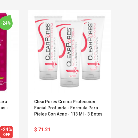
-24%
Para
ClearPores Crema Proteccion
Fond 
ras -
Facial Profunda - Formula Para
Pieles Con Acne - 113 Ml - 3 Botes
LEGO® MinecraftT
Convex Cu
Confi. 3 (21147)
Woodwork
-24%
$ 71.21
$ 26
Cutter Lat
OFF
Herramien