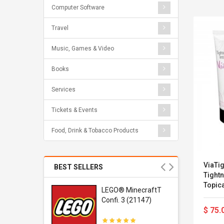
Computer Software
Travel
Music, Games & Video
Books
Services
Tickets & Events
Food, Drink & Tobacco Products
ViaTig
BEST SELLERS
Tightn
Topica
r Gel-
LEGO® MinecraftT
1 Sneaker
Confi. 3 (21147)
$ 75.