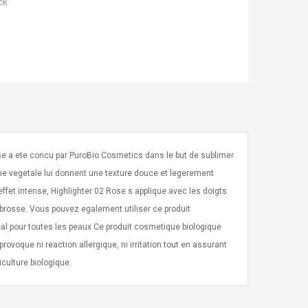
ck
ose a ete concu par PuroBio Cosmetics dans le but de sublimer
erine vegetale lui donnent une texture douce et legerement
ffet intense, Highlighter 02 Rose s applique avec les doigts
e brosse. Vous pouvez egalement utiliser ce produit
eal pour toutes les peaux Ce produit cosmetique biologique
voque ni reaction allergique, ni irritation tout en assurant
culture biologique.