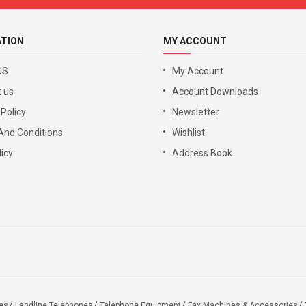
ATION
MY ACCOUNT
US
My Account
 us
Account Downloads
 Policy
Newsletter
And Conditions
Wishlist
icy
Address Book
es
Landline Telephones
Telephone Equipment
Fax Machines & Accessories