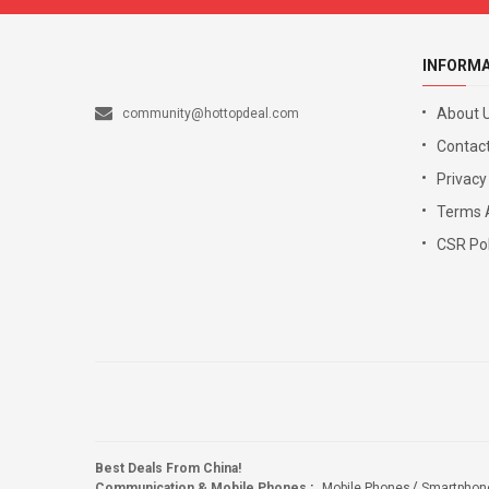
INFORM
About 
community@hottopdeal.com
Contact
Privacy
Terms 
CSR Pol
Best Deals From China!
Communication & Mobile Phones
:
Mobile Phones
Smartphon