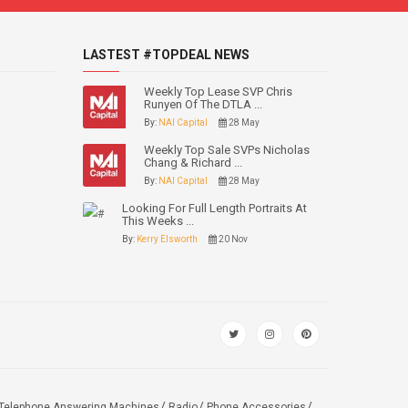
LASTEST #TOPDEAL NEWS
Weekly Top Lease SVP Chris
Runyen Of The DTLA ...
By:
NAI Capital
28 May
Weekly Top Sale SVPs Nicholas
Chang & Richard ...
By:
NAI Capital
28 May
Looking For Full Length Portraits At
This Weeks ...
By:
Kerry Elsworth
20 Nov
Telephone Answering Machines
Radio
Phone Accessories