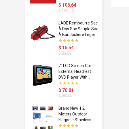
$ 106.64
$ 126.95
dant
LADE Rembourré Sac
ropical
À Dos Sac Souple Sac
ain Boxing
À Bandoulière Léger
shion
Avec Poignée De
porty Hip
Transport
$ 15.54
ess Steel
Bandoulière
$ 23.55
d Golden 1
s Black 1
1
7" LCD Screen Car
s Rose
 Pédale
External Headrest
air Gloves
itare
DVD Player With
htinthebox
USB/SD,IR,FM
Transmitter,32 Bit
$ 70.81
Wireless Games
$ 99.73
soriasis
Brand New 1.2
Advanced
Meters Outdoor
incare -
Flagpole Stainless
eam
Steel Telescopic Flag