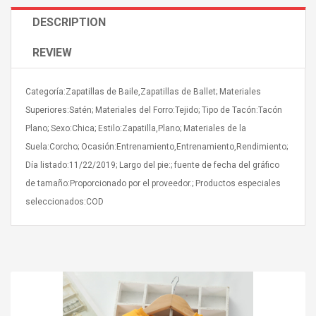
DESCRIPTION
REVIEW
Categoría:Zapatillas de Baile,Zapatillas de Ballet; Materiales
4R4 UHF Guitarra
Universal Usb Charger
Superiores:Satén; Materiales del Forro:Tejido; Tipo de Tacón:Tacón
 Inalámbrico
Adapter 5v/2.1a Ac Usb
Plano; Sexo:Chica; Estilo:Zapatilla,Plano; Materiales de la
 Eléctrica
Wall Charger Travel
Adapter For Samsung
Suela:Corcho; Ocasión:Entrenamiento,Entrenamiento,Rendimiento;
Mobile Universal Charging
57
$ 1.72
Día listado:11/22/2019; Largo del pie:; fuente de fecha del gráfico
Charge Adapter
4
$ 2.46
de tamaño:Proporcionado por el proveedor.; Productos especiales
seleccionados:COD
Picture Jasper
High Quality Retro Game
Beads Strands,
Tetris Cases For Iphone 6
4~5mm, Hole:
Plus 6s 7 8 Plus TPU
bout
Phone Back Game
rand, 15.7"
Consoles Cover For
$ 6.86
IPhone Cases
$ 11.43
ofessionals Color
Zdm 24 Key Ir Control