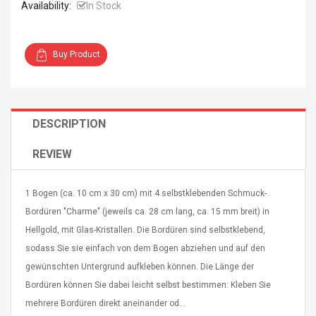
Availability:
In Stock
Buy Product
4R4 UHF Guitarra
Universal Usb Charger
 Inalámbrico
Adapter 5v/2.1a Ac Usb
DESCRIPTION
 Eléctrica
Wall Charger Travel
Adapter For Samsung
REVIEW
Mobile Universal Charging
57
$ 1.72
Charge Adapter
4
$ 2.46
1 Bogen (ca. 10 cm x 30 cm) mit 4 selbstklebenden Schmuck-
Picture Jasper
High Quality Retro Game
Bordüren "Charme" (jeweils ca. 28 cm lang, ca. 15 mm breit) in
Beads Strands,
Tetris Cases For Iphone 6
Hellgold, mit Glas-Kristallen. Die Bordüren sind selbstklebend,
4~5mm, Hole:
Plus 6s 7 8 Plus TPU
sodass Sie sie einfach von dem Bogen abziehen und auf den
bout
Phone Back Game
rand, 15.7"
Consoles Cover For
$ 6.86
gewünschten Untergrund aufkleben können. Die Länge der
IPhone Cases
$ 11.43
Bordüren können Sie dabei leicht selbst bestimmen: Kleben Sie
mehrere Bordüren direkt aneinander od...
ofessionals Color
Zdm 24 Key Ir Control