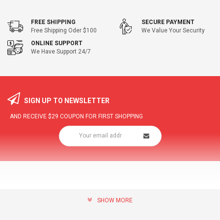
FREE SHIPPING
SECURE PAYMENT
Free Shipping Oder $100
We Value Your Security
ONLINE SUPPORT
We Have Support 24/7
SIGN UP TO NEWSLETTER
AND RECEIVE
$29
COUPON FOR FIRST SHOPPING
SHOW MORE
community@hottopdeal.com