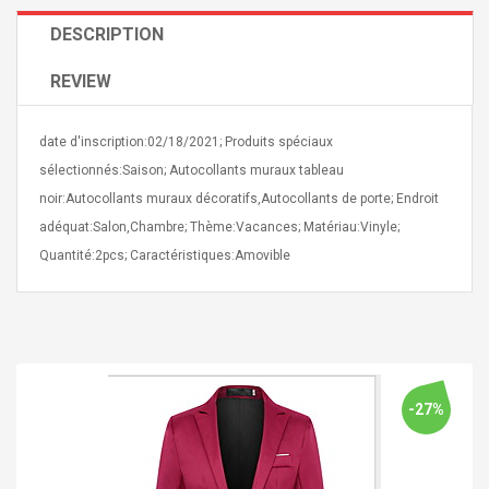
DESCRIPTION
REVIEW
date d'inscription:02/18/2021; Produits spéciaux
Curved Sole
Asics Tiger Gel-Kayano
sélectionnés:Saison; Autocollants muraux tableau
king Plan Cutter
5.1 Sneaker
noir:Autocollants muraux décoratifs,Autocollants de porte; Endroit
thier
nta Para Violín
adéquat:Salon,Chambre; Thème:Vacances; Matériau:Vinyle;
llo Instrumento
$ 122.72
Quantité:2pcs; Caractéristiques:Amovible
era
$ 240.63
orps Onctueux -
Men's Pendant Necklace
t Ylang-Ylang
Tropical Foxtail Chain
Boxing Gloves Fashion
Casual / Sporty Hip Hop
Stainless Steel Silver Gold
-27%
$ 15.46
Golden 1 Pair Gloves
$ 28.63
Black 1 Pair Gloves Rose
Golden 1 Pair Gloves 55
autilus 2S V2S
NUX NOD-1 HORSEMAN