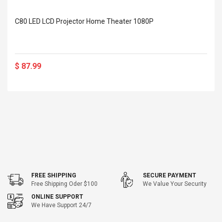
Cm Lightinthebox
 2.6ML Sub Ohm
Pédale D'effet Guitare
 Tank
Overdrive
C80 LED LCD Projector Home Theater 1080P
izer Standard
 Silvery SS
$ 68.57
s Streel
$ 93.93
$ 87.99
troller Cases Jeu
Anasor.E Psoriasis Cream
De Protection En
- Advanced Natural
 Pour PS4
Skincare - 227ml Cream
$ 50.52
$ 77.72
FREE SHIPPING
SECURE PAYMENT
Free Shipping Oder $100
We Value Your Security
ONLINE SUPPORT
We Have Support 24/7