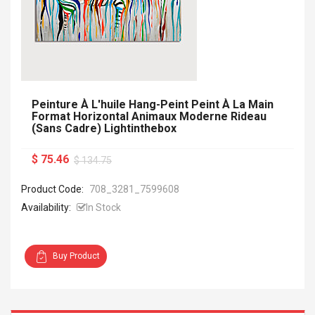
Peinture À L'huile Hang-Peint Peint À La Main
Format Horizontal Animaux Moderne Rideau
(sans Cadre) Lightinthebox
$ 75.46
$ 134.75
Product Code:
708_3281_7599608
Availability:
In Stock
Buy Product