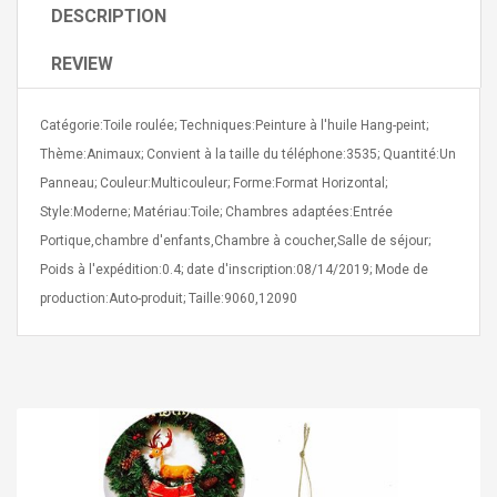
DESCRIPTION
REVIEW
Catégorie:Toile roulée; Techniques:Peinture à l'huile Hang-peint;
Thème:Animaux; Convient à la taille du téléphone:3535; Quantité:Un
4R4 UHF Guitarra
Universal Usb Charger
 Inalámbrico
Panneau; Couleur:Multicouleur; Forme:Format Horizontal;
Adapter 5v/2.1a Ac Usb
 Eléctrica
Wall Charger Travel
Style:Moderne; Matériau:Toile; Chambres adaptées:Entrée
Adapter For Samsung
Portique,chambre d'enfants,Chambre à coucher,Salle de séjour;
Mobile Universal Charging
57
$ 1.72
Poids à l'expédition:0.4; date d'inscription:08/14/2019; Mode de
Charge Adapter
4
$ 2.46
production:Auto-produit; Taille:9060,12090
Picture Jasper
High Quality Retro Game
Beads Strands,
Tetris Cases For Iphone 6
4~5mm, Hole:
Plus 6s 7 8 Plus TPU
bout
Phone Back Game
rand, 15.7"
Consoles Cover For
$ 6.86
IPhone Cases
$ 11.43
ofessionals Color
Zdm 24 Key Ir Control