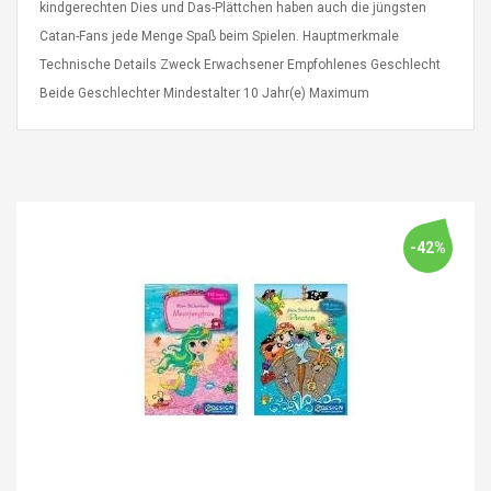
kindgerechten Dies und Das-Plättchen haben auch die jüngsten
eveloper 1.9% 6
Remoto Wirelessrectifier
re
Catan-Fans jede Menge Spaß beim Spielen. Hauptmerkmale
Control Box Dc12v 2a
Adaptador De Fuente De
Technische Details Zweck Erwachsener Empfohlenes Geschlecht
Alimentación Para 2835
$ 8.57
Beide Geschlechter Mindestalter 10 Jahr(e) Maximum
3528 5050 Rgb Luces De
$ 14.28
Tira Led Iluminación De
Cinta Flexible
uppies Womens
Rolling Guitar Capo Glider
Bounce Leather
Easy Sliding Up & Down
esert Boots UK
For Folk Classic Acoustic
Size 7 (EU 40 US 9)
Guitars
$ 6.62
-42%
$ 8.71