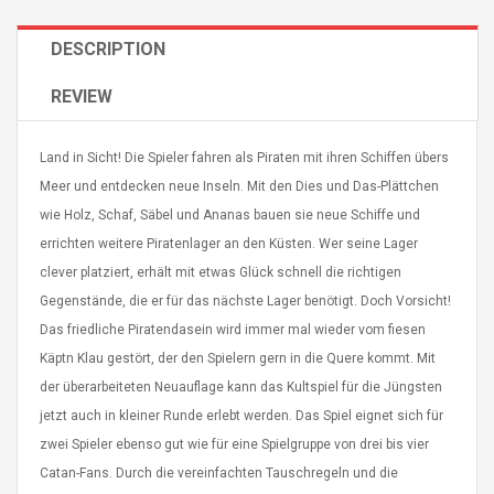
DESCRIPTION
REVIEW
Land in Sicht! Die Spieler fahren als Piraten mit ihren Schiffen übers
4R4 UHF Guitarra
Universal Usb Charger
 Inalámbrico
Adapter 5v/2.1a Ac Usb
Meer und entdecken neue Inseln. Mit den Dies und Das-Plättchen
 Eléctrica
Wall Charger Travel
wie Holz, Schaf, Säbel und Ananas bauen sie neue Schiffe und
Adapter For Samsung
errichten weitere Piratenlager an den Küsten. Wer seine Lager
Mobile Universal Charging
57
$ 1.72
Charge Adapter
clever platziert, erhält mit etwas Glück schnell die richtigen
4
$ 2.46
Gegenstände, die er für das nächste Lager benötigt. Doch Vorsicht!
Picture Jasper
High Quality Retro Game
Das friedliche Piratendasein wird immer mal wieder vom fiesen
Beads Strands,
Tetris Cases For Iphone 6
Käptn Klau gestört, der den Spielern gern in die Quere kommt. Mit
4~5mm, Hole:
Plus 6s 7 8 Plus TPU
der überarbeiteten Neuauflage kann das Kultspiel für die Jüngsten
bout
Phone Back Game
rand, 15.7"
Consoles Cover For
jetzt auch in kleiner Runde erlebt werden. Das Spiel eignet sich für
$ 6.86
IPhone Cases
$ 11.43
zwei Spieler ebenso gut wie für eine Spielgruppe von drei bis vier
Catan-Fans. Durch die vereinfachten Tauschregeln und die
ofessionals Color
Zdm 24 Key Ir Control