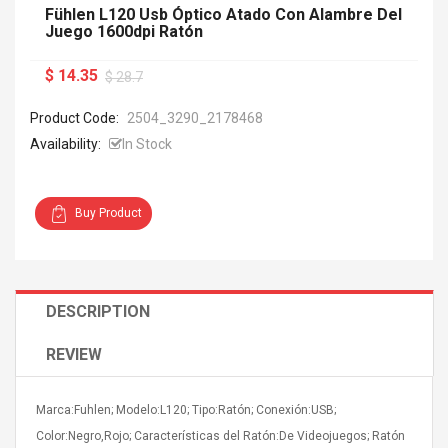
Fühlen L120 Usb Óptico Atado Con Alambre Del
Juego 1600dpi Ratón
$ 14.35
$ 28.7
Product Code:
2504_3290_2178468
Availability:
In Stock
Buy Product
DESCRIPTION
REVIEW
Marca:Fuhlen; Modelo:L120; Tipo:Ratón; Conexión:USB;
Color:Negro,Rojo; Características del Ratón:De Videojuegos; Ratón