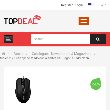
$
Register
/
Login
Books
Catalogues, Newspapers & Magazines
fühlen l120 usb óptico atado con alambre del juego 1600dpi ratón
-50%