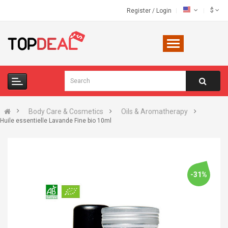
$
Register
/
Login
Body Care & Cosmetics
Oils & Aromatherapy
Huile essentielle Lavande Fine bio 10ml
-31%