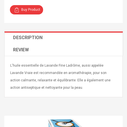
Buy Product
DESCRIPTION
Curved Sole
Asics Tiger Gel-Kayano
king Plan Cutter
5.1 Sneaker
REVIEW
thier
nta Para Violín
llo Instrumento
$ 122.72
L'huile essentielle de Lavande Fine Ladrôme, aussi appelée
era
$ 240.63
Lavande Vraie est recommandée en aromathérapie, pour son
action calmante, relaxante et équilibrante. Elle a également une
orps Onctueux -
Men's Pendant Necklace
action antiseptique et nettoyante pour la peau.
t Ylang-Ylang
Tropical Foxtail Chain
Boxing Gloves Fashion
Casual / Sporty Hip Hop
Stainless Steel Silver Gold
$ 15.46
Golden 1 Pair Gloves
$ 28.63
Black 1 Pair Gloves Rose
Golden 1 Pair Gloves 55
autilus 2S V2S
NUX NOD-1 HORSEMAN