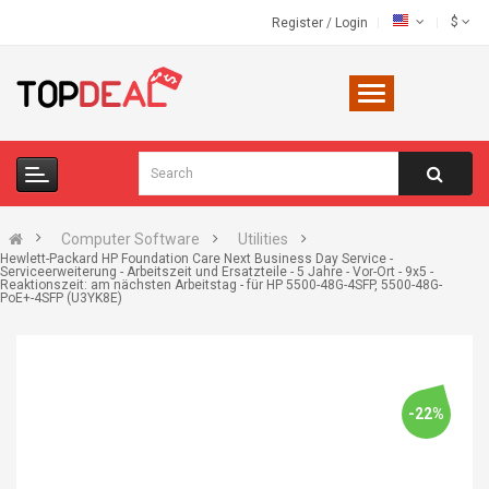
$
Register
/
Login
Computer Software
Utilities
Hewlett-Packard HP Foundation Care Next Business Day Service -
Serviceerweiterung - Arbeitszeit und Ersatzteile - 5 Jahre - Vor-Ort - 9x5 -
Reaktionszeit: am nächsten Arbeitstag - für HP 5500-48G-4SFP, 5500-48G-
PoE+-4SFP (U3YK8E)
-22%