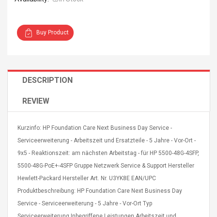
Buy Product
4R4 UHF Guitarra
Universal Usb Charger
DESCRIPTION
 Inalámbrico
Adapter 5v/2.1a Ac Usb
 Eléctrica
Wall Charger Travel
Adapter For Samsung
REVIEW
Mobile Universal Charging
57
$ 1.72
Charge Adapter
4
$ 2.46
Kurzinfo: HP Foundation Care Next Business Day Service -
Serviceerweiterung - Arbeitszeit und Ersatzteile - 5 Jahre - Vor-Ort -
Picture Jasper
High Quality Retro Game
Beads Strands,
Tetris Cases For Iphone 6
9x5 - Reaktionszeit: am nächsten Arbeitstag - für HP 5500-48G-4SFP,
4~5mm, Hole:
Plus 6s 7 8 Plus TPU
5500-48G-PoE+-4SFP Gruppe Netzwerk Service & Support Hersteller
bout
Phone Back Game
Hewlett-Packard Hersteller Art. Nr. U3YK8E EAN/UPC
rand, 15.7"
Consoles Cover For
$ 6.86
IPhone Cases
Produktbeschreibung: HP Foundation Care Next Business Day
$ 11.43
Service - Serviceerweiterung - 5 Jahre - Vor-Ort Typ
ofessionals Color
Zdm 24 Key Ir Control
Serviceerweiterung Inbegriffene Leistungen Arbeitszeit und