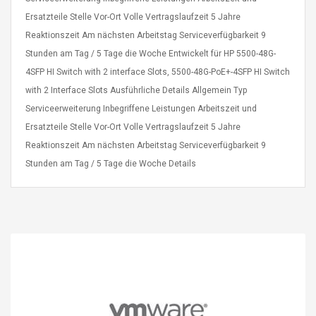
eveloper 1.9% 6
Remoto Wirelessrectifier
Ersatzteile Stelle Vor-Ort Volle Vertragslaufzeit 5 Jahre
re
Control Box Dc12v 2a
Reaktionszeit Am nächsten Arbeitstag Serviceverfügbarkeit 9
Adaptador De Fuente De
Alimentación Para 2835
Stunden am Tag / 5 Tage die Woche Entwickelt für HP 5500-48G-
$ 8.57
3528 5050 Rgb Luces De
$ 14.28
4SFP HI Switch with 2 interface Slots, 5500-48G-PoE+-4SFP HI Switch
Tira Led Iluminación De
with 2 Interface Slots Ausführliche Details Allgemein Typ
Cinta Flexible
uppies Womens
Rolling Guitar Capo Glider
Serviceerweiterung Inbegriffene Leistungen Arbeitszeit und
Bounce Leather
Easy Sliding Up & Down
Ersatzteile Stelle Vor-Ort Volle Vertragslaufzeit 5 Jahre
esert Boots UK
For Folk Classic Acoustic
Size 7 (EU 40 US 9)
Guitars
Reaktionszeit Am nächsten Arbeitstag Serviceverfügbarkeit 9
$ 6.62
Stunden am Tag / 5 Tage die Woche Details
$ 8.71