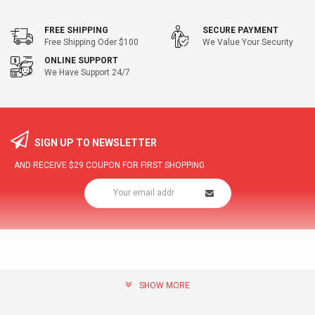
FREE SHIPPING
SECURE PAYMENT
Free Shipping Oder $100
We Value Your Security
ONLINE SUPPORT
We Have Support 24/7
SIGN UP TO NEWSLETTER
AND RECEIVE
$29
COUPON FOR FIRST SHOPPING
SHOW MORE
community@hottopdeal.com