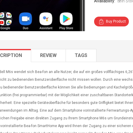
Availability:
In Sto
Buy Product
CRIPTION
REVIEW
TAGS
ell M6s wendet sich Bea-fon an alle Nutzer, die auf ein großes vollflächiges 6,2
leicht zu bedienenden Benutzeroberfläche nicht missen wollen. Durch eine wechs
 zu bedienender Benutzeroberfläche können Sie alle Bedienungen und Kachelgröß
unktion (frei programmierbar) mit der Möglichkeit einer zuschaltbaren Standorte
cherheit. Eine spezielle Geräteoberfläche für besonders gute Griffigkeit bietet Ihn
anwendungen im Alltag. Eine auf dem Smartphone vorinstallierte Fernwartungs-App
lichen Freigabe einen direkten Zugang zu Ihrem Smartphone M6s um Grundeinst
s vorinstallierte Bea-fon SmartHome App wird Ihnen der Zugang zu einer sicher