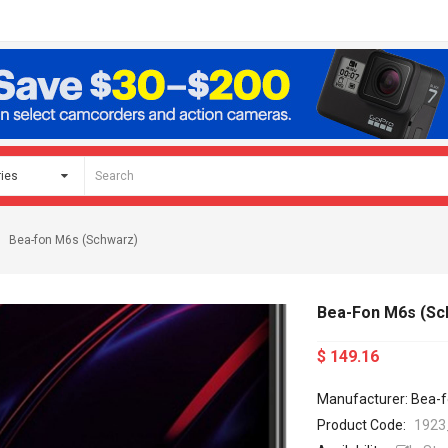
Bea-fon M6s (Schwarz)
Bea-Fon M6s (Sc
$ 149.16
Manufacturer: Bea-
Product Code:
1923