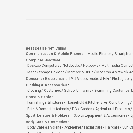
Best Deals From China!
Communication & Mobile Phones
:
Mobile Phones
Smartphon
Computer Hardware
:
Desktop Computers
Notebooks
Netbooks
Multimedia Compu
Mass Storage Devices
Memory & CPUs
Modems & Network Ad
Consumer Electronics
:
TV & Video
Audio & HiFi
Photography,
Clothing & Accessories
:
Clothing
Costumes
School Uniforms
Swimming Costumes &
Home & Garden
:
Furnishings & Fixtures
Household & Kitchen
Air Conditioning
Pets & Domestic Animals
DIY
Garden
Agricultural Products
Sport, Leisure & Hobbies
:
Sports Equipment & Accessories
S
Body Care & Cosmetics
:
Body Care & Hygiene
Anti-aging
Facial Care
Haircare
Sun C