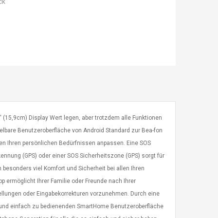
ck
6“ (15,9cm) Display Wert legen, aber trotzdem alle Funktionen
elbare Benutzeroberfläche von Android Standard zur Bea-fon
en Ihren persönlichen Bedürfnissen anpassen. Eine SOS
rkennung (GPS) oder einer SOS Sicherheitszone (GPS) sorgt für
en besonders viel Komfort und Sicherheit bei allen Ihren
 ermöglicht Ihrer Familie oder Freunde nach Ihrer
ellungen oder Eingabekorrekturen vorzunehmen. Durch eine
en und einfach zu bedienenden SmartHome Benutzeroberfläche