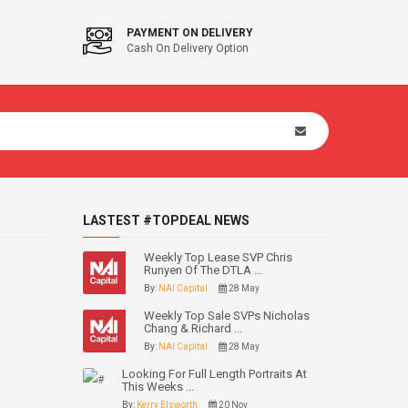
PAYMENT ON DELIVERY
Cash On Delivery Option
LASTEST #TOPDEAL NEWS
Weekly Top Lease SVP Chris
Runyen Of The DTLA ...
By:
NAI Capital
28 May
Weekly Top Sale SVPs Nicholas
Chang & Richard ...
By:
NAI Capital
28 May
Looking For Full Length Portraits At
This Weeks ...
By:
Kerry Elsworth
20 Nov