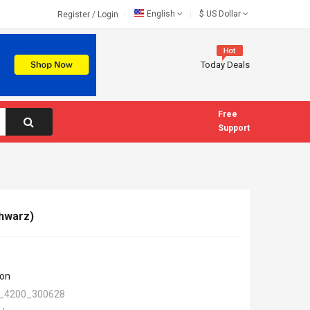
English
$
US Dollar
Register
/
Login
Today Deals
Free
Support
hwarz)
fon
_4200_300628