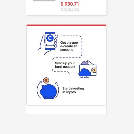
$ 930.71
$ 1057.63