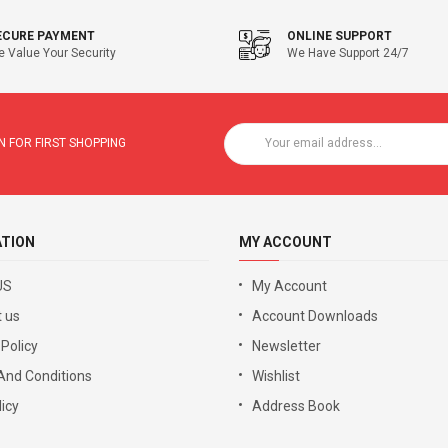
ECURE PAYMENT
ONLINE SUPPORT
 Value Your Security
We Have Support 24/7
 FOR FIRST SHOPPING
ATION
MY ACCOUNT
US
My Account
 us
Account Downloads
 Policy
Newsletter
And Conditions
Wishlist
icy
Address Book