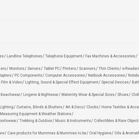
es
Landline Telephones
Telephone Equipment
Fax Machines & Accessories
ters
Monitors
Servers
Tablet PC
Printers
Scanners
Thin Clients
e-Reader
apters
PC Components
Computer Accessories
Netbook Accessories
Noteb
 Film & Video
Lighting, Sound & Special Effect Equipment
Special Devices
Batt
 Beachwear
Lingerie & Nightwear
Maternity Wear & Special Sizes
Shoes
Clot
Lighting
Curtains, Blinds & Shutters
Art & Deco
Clocks
Home Textiles & Acce
Measuring Equipment & Weather Stations
portswear
Trekking & Outdoor
Music & Instruments
Collectibles & Rare Object
are
Care products for Mummies & Mummies to be
Oral Hygiene
Oils & Aromat