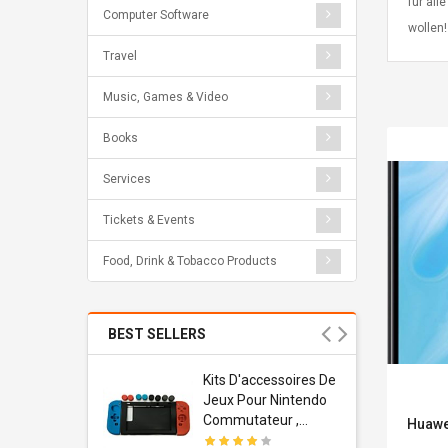
für al
Computer Software
wollen!
Travel
Music, Games & Video
Books
Services
Tickets & Events
Food, Drink & Tobacco Products
BEST SELLERS
Usb
Kits D'accessoires De
dapter
Jeux Pour Nintendo
 Usb Wall
Commutateur ,
Huawe
ravel
Adorable Kits