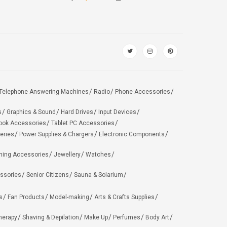
Telephone Answering Machines
Radio
Phone Accessories
s
Graphics & Sound
Hard Drives
Input Devices
ook Accessories
Tablet PC Accessories
eries
Power Supplies & Chargers
Electronic Components
hing Accessories
Jewellery
Watches
ssories
Senior Citizens
Sauna & Solarium
s
Fan Products
Model-making
Arts & Crafts Supplies
herapy
Shaving & Depilation
Make Up
Perfumes
Body Art