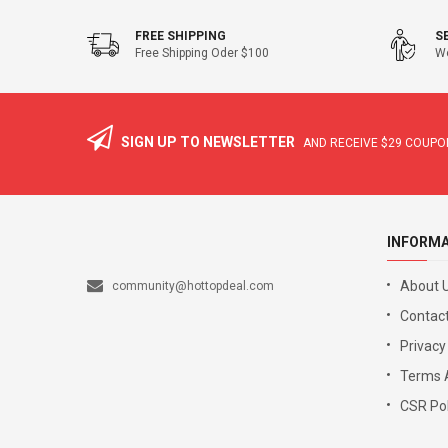
FREE SHIPPING
S
Free Shipping Oder $100
We
SIGN UP TO NEWSLETTER
AND RECEIVE
$29
COUPON
INFORM
About 
community@hottopdeal.com
Contact
Privacy
Terms 
CSR Pol