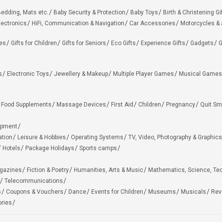
edding, Mats etc.
Baby Security & Protection
Baby Toys
Birth & Christening Gi
lectronics
HiFi, Communication & Navigation
Car Accessories
Motorcycles &
ies
Gifts for Children
Gifts for Seniors
Eco Gifts
Experience Gifts
Gadgets
G
s
Electronic Toys
Jewellery & Makeup
Multiple Player Games
Musical Games
Food Supplements
Massage Devices
First Aid
Children
Pregnancy
Quit Sm
ipment
ation
Leisure & Hobbies
Operating Systems
TV, Video, Photography & Graphics
Hotels
Package Holidays
Sports camps
agazines
Fiction & Poetry
Humanities, Arts & Music
Mathematics, Science, Te
Telecommunications
s
Coupons & Vouchers
Dance
Events for Children
Museums
Musicals
Rev
ries