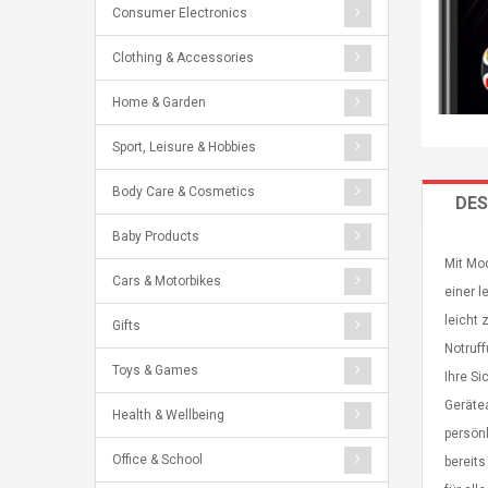
Consumer Electronics
Clothing & Accessories
Home & Garden
Sport, Leisure & Hobbies
Body Care & Cosmetics
DES
Baby Products
Mit Mod
Cars & Motorbikes
einer 
leicht
Gifts
Notruff
Toys & Games
Ihre Si
Geräte
Health & Wellbeing
persön
Office & School
bereit