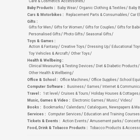
Care & Cosmetics Accessories
Baby Products
:
Baby Wear
Organic Clothing & Textiles
Baby B
Cars & Motorbikes
:
Replacement Parts & Consumables
Car E
Gifts
:
Gifts for Men
Gifts for Women
Gifts for Couples
Gifts for Bab
Personalised Gifts
Photo Gifts
Seasonal Gifts
Toys & Games
:
Action & Fantasy
Creative Toys
Dressing Up
Educational Toy
Toy Vehicles & Aircraft
Other Toys
Health & Wellbeing
:
Clinical Measuring & Testing Devices
Diet & Diabetic Products
Other Health & Wellbeing
Office & School
:
Office Machines
Office Supplies
School Equ
Computer Software
:
Business
Games
Internet & Communic
Travel
:
1st level
Cruises & Tours
Holiday Houses & Cottages
Music, Games & Video
:
Electronic Games
Music
Video
Books
:
Bookmarks
Calendars
Catalogues, Newspapers & M
Services
:
Computer Services
Education and Training Courses
Tickets & Events
:
Action Events
Amusement parks
Concert
Food, Drink & Tobacco Products
:
Tobacco Products & Accesso