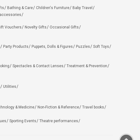
fts
Bathing & Care
Children's Furniture
Baby Travel
 accessories
ift Vouchers
Novelty Gifts
Occasional Gifts
Party Products
Puppets, Dolls & Figures
Puzzles
Soft Toys
oking
Spectacles & Contact Lenses
Treatment & Prevention
Utilities
chnology & Medicine
Non-Fiction & Reference
Travel books
ues
Sporting Events
Theatre performances