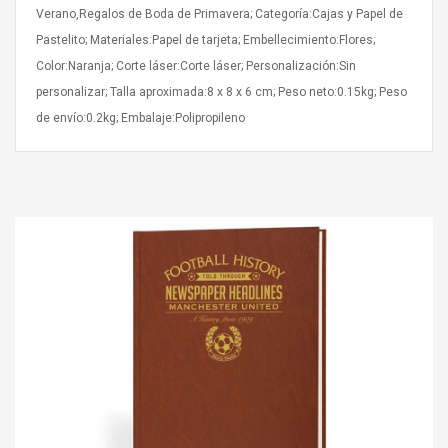
Verano,Regalos de Boda de Primavera; Categoría:Cajas y Papel de
Pastelito; Materiales:Papel de tarjeta; Embellecimiento:Flores;
Color:Naranja; Corte láser:Corte láser; Personalización:Sin
personalizar; Talla aproximada:8 x 8 x 6 cm; Peso neto:0.15kg; Peso
de envío:0.2kg; Embalaje:Polipropileno
4R4 UHF Guitarra
Universal Usb Charger
 Inalámbrico
Adapter 5v/2.1a Ac Usb
 Eléctrica
Wall Charger Travel
Adapter For Samsung
Mobile Universal Charging
57
$ 1.72
Charge Adapter
4
$ 2.46
Picture Jasper
High Quality Retro Game
Beads Strands,
Tetris Cases For Iphone 6
4~5mm, Hole:
Plus 6s 7 8 Plus TPU
bout
Phone Back Game
rand, 15.7"
Consoles Cover For
$ 6.86
IPhone Cases
$ 11.43
ofessionals Color
Zdm 24 Key Ir Control