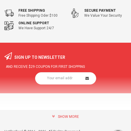
FREE SHIPPING
SECURE PAYMENT
Free Shipping Oder $100
We Value Your Security
ONLINE SUPPORT
We Have Support 24/7
SIGN UP TO NEWSLETTER
AND RECEIVE
$29
COUPON FOR FIRST SHOPPING
SHOW MORE
community@hottopdeal.com