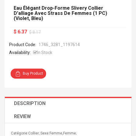
Eau Élégant Drop-Forme Slivery Collier
D'alliage Avec Strass De Femmes (1 PC)
(violet, Bleu)
$ 6.37
$ 8.17
Product Code:
1746_3281_1197614
Availability:
In Stock
Buy Product
DESCRIPTION
REVIEW
Catégorie:Collier; Sexe:Femme,Femme;