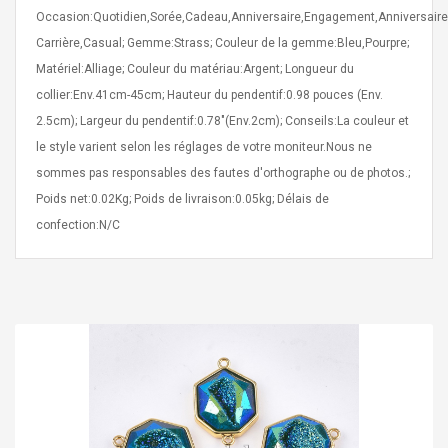
Occasion:Quotidien,Sorée,Cadeau,Anniversaire,Engagement,Anniversaire
Carrière,Casual; Gemme:Strass; Couleur de la gemme:Bleu,Pourpre;
Matériel:Alliage; Couleur du matériau:Argent; Longueur du
collier:Env.41cm-45cm; Hauteur du pendentif:0.98 pouces (Env.
2.5cm); Largeur du pendentif:0.78"(Env.2cm); Conseils:La couleur et
Curved Sole
Asics Tiger Gel-Kayano
le style varient selon les réglages de votre moniteur.Nous ne
king Plan Cutter
5.1 Sneaker
sommes pas responsables des fautes d'orthographe ou de photos.;
thier
Poids net:0.02Kg; Poids de livraison:0.05kg; Délais de
nta Para Violín
llo Instrumento
confection:N/C
$ 122.72
era
$ 240.63
orps Onctueux -
Men's Pendant Necklace
t Ylang-Ylang
Tropical Foxtail Chain
Boxing Gloves Fashion
Casual / Sporty Hip Hop
Stainless Steel Silver Gold
$ 15.46
Golden 1 Pair Gloves
$ 28.63
Black 1 Pair Gloves Rose
Golden 1 Pair Gloves 55
autilus 2S V2S
NUX NOD-1 HORSEMAN