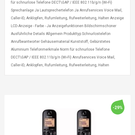
für schnurlose Telefone DECT\GAP / IEEE 802.11b/g/n (Wi-Fi)
eveloper 1.9% 6
Remoto Wirelessrectifier
re
Control Box Dc12v 2a
Sprechanlage Ja Lautsprechertelefon Ja Anrufservices Voice Mail,
Adaptador De Fuente De
Caller-ID, Anklopfen, Rufumleitung, Rufweiterleitung, Halten Anzeige
Alimentación Para 2835
$ 8.57
LCD-Anzeige - Farbe - Ja Anzeigefunktionen Bildschirmschoner
3528 5050 Rgb Luces De
$ 14.28
Ausführliche Details Allgemein Produkttyp Schnurlostelefon
Tira Led Iluminación De
Cinta Flexible
Anrufbeantworter Gehäusematerial Kunststoff, Gebürstetes
uppies Womens
Rolling Guitar Capo Glider
Bounce Leather
Easy Sliding Up & Down
Aluminium Telefonmerkmale Norm für schnurlose Telefone
esert Boots UK
For Folk Classic Acoustic
DECT\GAP / IEEE 802.11b/g/n (Wi-Fi) Anrufservices Voice Mail,
Size 7 (EU 40 US 9)
Guitars
Caller-ID, Anklopfen, Rufumleitung, Rufweiterleitung, Halten
$ 6.62
$ 8.71
-29%