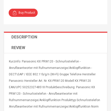
Buy Product
4R4 UHF Guitarra
Universal Usb Charger
DESCRIPTION
 Inalámbrico
Adapter 5v/2.1a Ac Usb
 Eléctrica
Wall Charger Travel
REVIEW
Adapter For Samsung
Mobile Universal Charging
57
$ 1.72
Charge Adapter
Kurzinfo: Panasonic KX PRW120 - Schnurlostelefon -
4
$ 2.46
Anrufbeantworter mit Rufnummernanzeige/Anklopffunktion -
Picture Jasper
High Quality Retro Game
DECT\GAP / IEEE 802.11b/g/n (Wi-Fi) Gruppe Telefone Hersteller
Beads Strands,
Tetris Cases For Iphone 6
Panasonic Hersteller Art. Nr. KX-PRW120 Modell KX PRW120
4~5mm, Hole:
Plus 6s 7 8 Plus TPU
EAN/UPC 5025232748518 Produktbeschreibung: Panasonic KX
bout
Phone Back Game
rand, 15.7"
Consoles Cover For
$ 6.86
PRW120 - Schnurlostelefon - Anrufbeantworter mit
IPhone Cases
$ 11.43
Rufnummernanzeige/Anklopffunktion Produkttyp Schnurlostelefon
Anrufbeantworter mit Rufnummernanzeige/Anklopffunktion Norm
ofessionals Color
Zdm 24 Key Ir Control