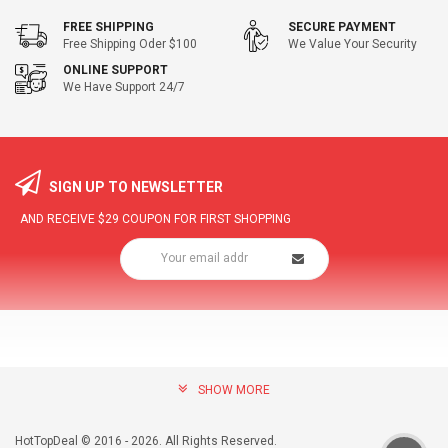
FREE SHIPPING
SECURE PAYMENT
Free Shipping Oder $100
We Value Your Security
ONLINE SUPPORT
We Have Support 24/7
SIGN UP TO NEWSLETTER
AND RECEIVE
$29
COUPON FOR FIRST SHOPPING
SHOW MORE
community@hottopdeal.com
INFORMATION
HotTopDeal © 2016 - 2026. All Rights Reserved.