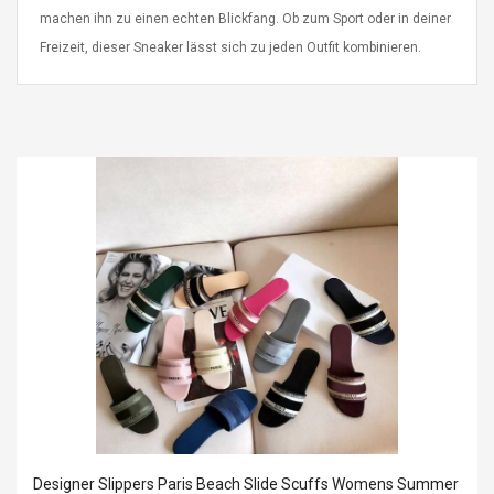
eveloper 1.9% 6
Remoto Wirelessrectifier
machen ihn zu einen echten Blickfang. Ob zum Sport oder in deiner
re
Control Box Dc12v 2a
Freizeit, dieser Sneaker lässt sich zu jeden Outfit kombinieren.
Adaptador De Fuente De
Alimentación Para 2835
$ 8.57
3528 5050 Rgb Luces De
$ 14.28
Tira Led Iluminación De
Cinta Flexible
uppies Womens
Rolling Guitar Capo Glider
Bounce Leather
Easy Sliding Up & Down
esert Boots UK
For Folk Classic Acoustic
Size 7 (EU 40 US 9)
Guitars
$ 6.62
$ 8.71
Designer Slippers Paris Beach Slide Scuffs Womens Summer