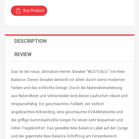
Buy Product
DESCRIPTION
4R4 UHF Guitarra
Universal Usb Charger
 Inalámbrico
Adapter 5v/2.1a Ac Usb
REVIEW
 Eléctrica
Wall Charger Travel
Adapter For Samsung
Mobile Universal Charging
57
$ 1.72
Das ist der neue, ultimative Herren Sneaker "ML373 BLG " von New
Charge Adapter
4
$ 2.46
Balance. Dieser Sneaker besticht vor allem durch seine modernen
Farben und das schlichte Design. Durch die Materialverarbeitung
Picture Jasper
High Quality Retro Game
aus Nylon-Mesh und Veloursleder wird dieser Laufschuh robust und
Beads Strands,
Tetris Cases For Iphone 6
4~5mm, Hole:
Plus 6s 7 8 Plus TPU
strapazierfähig. Ein geschäumtes Fußbett, ein seitlich
bout
Phone Back Game
angebrachtes N-Branding, eine geschäumte EVA-Mittelsohle und
rand, 15.7"
Consoles Cover For
$ 6.86
die griffige Gummilaufsohle sorgen für einen sehr bequemen und
IPhone Cases
$ 11.43
tollen Tragekomfort. Das gewebte New Balance Label auf der Zunge
und der geprintete New Balance Schriftzug am Fersenbereich
ofessionals Color
Zdm 24 Key Ir Control