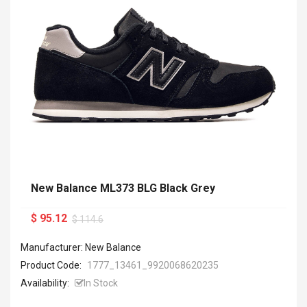
New Balance ML373 BLG Black Grey
$ 95.12
$ 114.6
Manufacturer: New Balance
Product Code:
1777_13461_9920068620235
Availability:
In Stock