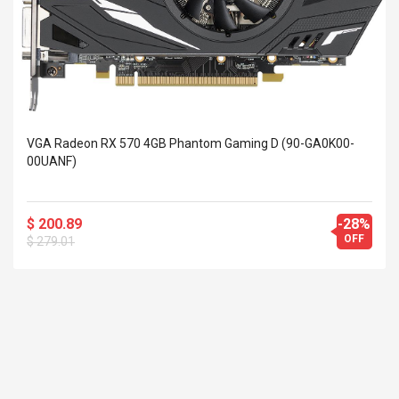
VGA Radeon RX 570 4GB Phantom Gaming D (90-GA0K00-
00UANF)
$ 200.89
-28%
OFF
$ 279.01