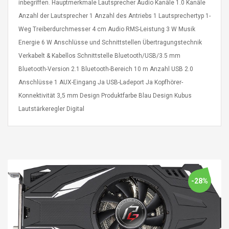
inbegriffen. Hauptmerkmale Lautsprecher Audio Kanäle 1.0 Kanäle
eveloper 1.9% 6
Remoto Wirelessrectifier
Anzahl der Lautsprecher 1 Anzahl des Antriebs 1 Lautsprechertyp 1-
re
Control Box Dc12v 2a
Adaptador De Fuente De
Weg Treiberdurchmesser 4 cm Audio RMS-Leistung 3 W Musik
Alimentación Para 2835
$ 8.57
Energie 6 W Anschlüsse und Schnittstellen Übertragungstechnik
3528 5050 Rgb Luces De
$ 14.28
Verkabelt & Kabellos Schnittstelle Bluetooth/USB/3.5 mm
Tira Led Iluminación De
Cinta Flexible
Bluetooth-Version 2.1 Bluetooth-Bereich 10 m Anzahl USB 2.0
uppies Womens
Rolling Guitar Capo Glider
Anschlüsse 1 AUX-Eingang Ja USB-Ladeport Ja Kopfhörer-
Bounce Leather
Easy Sliding Up & Down
esert Boots UK
For Folk Classic Acoustic
Konnektivität 3,5 mm Design Produktfarbe Blau Design Kubus
Size 7 (EU 40 US 9)
Guitars
Lautstärkeregler Digital
$ 6.62
$ 8.71
-28%