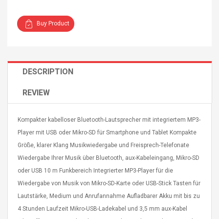
Buy Product
DESCRIPTION
4R4 UHF Guitarra
Universal Usb Charger
 Inalámbrico
Adapter 5v/2.1a Ac Usb
 Eléctrica
Wall Charger Travel
REVIEW
Adapter For Samsung
Mobile Universal Charging
57
$ 1.72
Kompakter kabelloser Bluetooth-Lautsprecher mit integriertem MP3-
Charge Adapter
4
$ 2.46
Player mit USB oder Mikro-SD für Smartphone und Tablet Kompakte
Picture Jasper
High Quality Retro Game
Größe, klarer Klang Musikwiedergabe und Freisprech-Telefonate
Beads Strands,
Tetris Cases For Iphone 6
Wiedergabe Ihrer Musik über Bluetooth, aux-Kabeleingang, Mikro-SD
4~5mm, Hole:
Plus 6s 7 8 Plus TPU
oder USB 10 m Funkbereich Integrierter MP3-Player für die
bout
Phone Back Game
rand, 15.7"
Consoles Cover For
Wiedergabe von Musik von Mikro-SD-Karte oder USB-Stick Tasten für
$ 6.86
IPhone Cases
$ 11.43
Lautstärke, Medium und Anrufannahme Aufladbarer Akku mit bis zu
4 Stunden Laufzeit Mikro-USB-Ladekabel und 3,5 mm aux-Kabel
ofessionals Color
Zdm 24 Key Ir Control