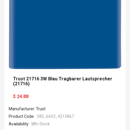
Trust 21716 3W Blau Tragbarer Lautsprecher
(21716)
$ 24.88
Manufacturer: Trust
Product Code:
585_6603_4215867
Availability:
In Stock