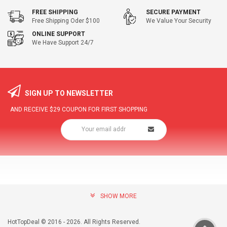
FREE SHIPPING
SECURE PAYMENT
Free Shipping Oder $100
We Value Your Security
ONLINE SUPPORT
We Have Support 24/7
SIGN UP TO NEWSLETTER
AND RECEIVE
$29
COUPON FOR FIRST SHOPPING
SHOW MORE
community@hottopdeal.com
INFORMATION
HotTopDeal © 2016 - 2026. All Rights Reserved.