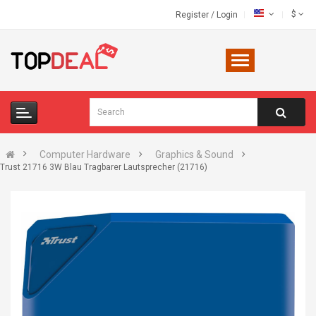
$
Register
/
Login
Computer Hardware
Graphics & Sound
Trust 21716 3W Blau Tragbarer Lautsprecher (21716)