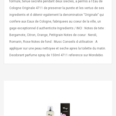
formule, tenue secrete pendant deux siecles, a permis a l Eau de
Cologne Originale 4711 de preserver la purete et les vertus de ses
ingredients et d obtenir egalement la denomination "Originale" qui
confere aux Eaux de Cologne, fabriquees au coeur de la ville, un
gage exceptionnel d authenticite Ingredients / INCI : Notes de tete :
Bergamote, Citron, Orange, Petitgrain Notes de coeur : Neroli,
Curved Sole
Asics Tiger Gel-Kayano
Romarin, Rose Notes de fond : Musc Conseils d utilisation : A
king Plan Cutter
5.1 Sneaker
thier
appliquer sur une peau nettoyee et seche apres la toilette du matin.
nta Para Violín
Deodorant parfume spray de 150ml 4711 reference sur Mondebio.
llo Instrumento
$ 122.72
era
$ 240.63
orps Onctueux -
Men's Pendant Necklace
t Ylang-Ylang
Tropical Foxtail Chain
Boxing Gloves Fashion
Casual / Sporty Hip Hop
Stainless Steel Silver Gold
$ 15.46
Golden 1 Pair Gloves
$ 28.63
Black 1 Pair Gloves Rose
Golden 1 Pair Gloves 55
autilus 2S V2S
NUX NOD-1 HORSEMAN