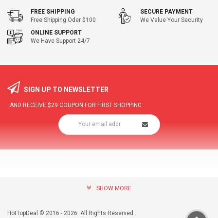
FREE SHIPPING
SECURE PAYMENT
Free Shipping Oder $100
We Value Your Security
ONLINE SUPPORT
We Have Support 24/7
SIGN UP TO NEWSLETTER
AND RECEIVE
$29
COUPON FOR FIRST SHOPPING
SHOW MORE
community@hottopdeal.com
INFORMATION
HotTopDeal © 2016 - 2026. All Rights Reserved.