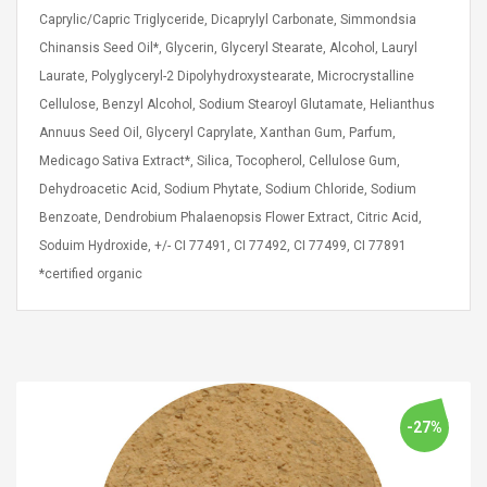
Caprylic/Capric Triglyceride, Dicaprylyl Carbonate, Simmondsia
Chinansis Seed Oil*, Glycerin, Glyceryl Stearate, Alcohol, Lauryl
Laurate, Polyglyceryl-2 Dipolyhydroxystearate, Microcrystalline
Cellulose, Benzyl Alcohol, Sodium Stearoyl Glutamate, Helianthus
Annuus Seed Oil, Glyceryl Caprylate, Xanthan Gum, Parfum,
Medicago Sativa Extract*, Silica, Tocopherol, Cellulose Gum,
Dehydroacetic Acid, Sodium Phytate, Sodium Chloride, Sodium
Benzoate, Dendrobium Phalaenopsis Flower Extract, Citric Acid,
Soduim Hydroxide, +/- CI 77491, CI 77492, CI 77499, CI 77891
*certified organic
-27%