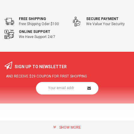
FREE SHIPPING
SECURE PAYMENT
Free Shipping Oder $100
We Value Your Security
ONLINE SUPPORT
We Have Support 24/7
SIGN UP TO NEWSLETTER
AND RECEIVE
$29
COUPON FOR FIRST SHOPPING
SHOW MORE
community@hottopdeal.com