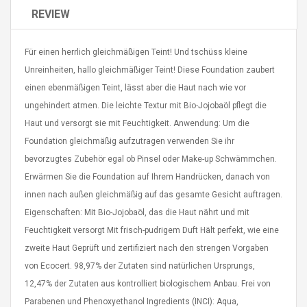
Cm Lightinthebox
 2.6ML Sub Ohm
Pédale D'effet Guitare
REVIEW
 Tank
Overdrive
izer Standard
 Silvery SS
Für einen herrlich gleichmäßigen Teint! Und tschüss kleine
$ 68.57
s Streel
$ 93.93
Unreinheiten, hallo gleichmäßiger Teint! Diese Foundation zaubert
einen ebenmäßigen Teint, lässt aber die Haut nach wie vor
troller Cases Jeu
Anasor.E Psoriasis Cream
ungehindert atmen. Die leichte Textur mit Bio-Jojobaöl pflegt die
De Protection En
- Advanced Natural
Haut und versorgt sie mit Feuchtigkeit. Anwendung: Um die
 Pour PS4
Skincare - 227ml Cream
Foundation gleichmäßig aufzutragen verwenden Sie ihr
$ 50.52
bevorzugtes Zubehör egal ob Pinsel oder Make-up Schwämmchen.
$ 77.72
Erwärmen Sie die Foundation auf Ihrem Handrücken, danach von
innen nach außen gleichmäßig auf das gesamte Gesicht auftragen.
Eigenschaften: Mit Bio-Jojobaöl, das die Haut nährt und mit
Feuchtigkeit versorgt Mit frisch-pudrigem Duft Hält perfekt, wie eine
zweite Haut Geprüft und zertifiziert nach den strengen Vorgaben
von Ecocert. 98,97% der Zutaten sind natürlichen Ursprungs,
12,47% der Zutaten aus kontrolliert biologischem Anbau. Frei von
Parabenen und Phenoxyethanol Ingredients (INCI): Aqua,