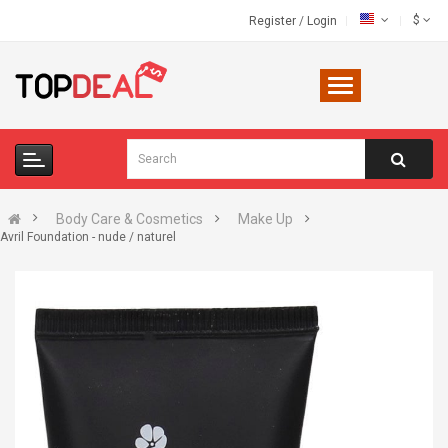
$
Register
/
Login
Body Care & Cosmetics
Make Up
Avril Foundation - nude / naturel