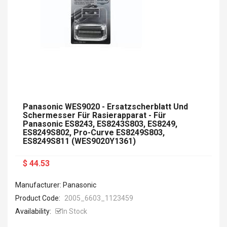
Panasonic WES9020 - Ersatzscherblatt Und
Schermesser Für Rasierapparat - Für
Panasonic ES8243, ES8243S803, ES8249,
ES8249S802, Pro-Curve ES8249S803,
ES8249S811 (WES9020Y1361)
$ 44.53
Manufacturer: Panasonic
Product Code:
2005_6603_1123459
Availability:
In Stock