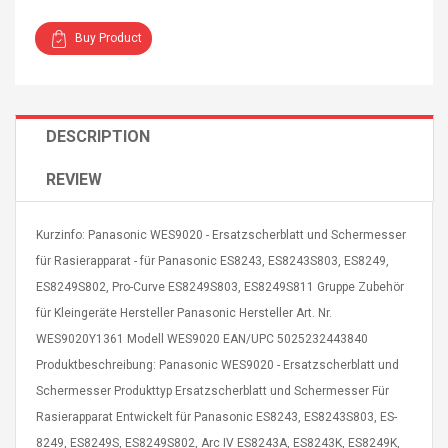
Buy Product
DESCRIPTION
4R4 UHF Guitarra
Universal Usb Charger
 Inalámbrico
Adapter 5v/2.1a Ac Usb
REVIEW
 Eléctrica
Wall Charger Travel
Adapter For Samsung
Mobile Universal Charging
57
$ 1.72
Kurzinfo: Panasonic WES9020 - Ersatzscherblatt und Schermesser
Charge Adapter
4
$ 2.46
für Rasierapparat - für Panasonic ES8243, ES8243S803, ES8249,
ES8249S802, Pro-Curve ES8249S803, ES8249S811 Gruppe Zubehör
Picture Jasper
High Quality Retro Game
Beads Strands,
für Kleingeräte Hersteller Panasonic Hersteller Art. Nr.
Tetris Cases For Iphone 6
4~5mm, Hole:
Plus 6s 7 8 Plus TPU
WES9020Y1361 Modell WES9020 EAN/UPC 5025232443840
bout
Phone Back Game
Produktbeschreibung: Panasonic WES9020 - Ersatzscherblatt und
rand, 15.7"
Consoles Cover For
$ 6.86
Schermesser Produkttyp Ersatzscherblatt und Schermesser Für
IPhone Cases
$ 11.43
Rasierapparat Entwickelt für Panasonic ES8243, ES8243S803, ES-
ofessionals Color
Zdm 24 Key Ir Control
8249, ES8249S, ES8249S802, Arc IV ES8243A, ES8243K, ES8249K,