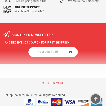
Free Shipping Oder $100
We Value Your Security
ONLINE SUPPORT
We Have Support 24/7
SIGN UP TO NEWSLETTER
AND RECEIVE
$29
COUPON FOR FIRST SHOPPING
SHOW MORE
community@hottopdeal.com
INFORMATION
HotTopDeal © 2016 - 2026. All Rights Reserved.
About US