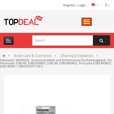
$
Register
/
Login
Body Care & Cosmetics
Shaving & Depilation
Panasonic WES9020 - Ersatzscherblatt und Schermesser für Rasierapparat - für
Panasonic ES8243, ES8243S803, ES8249, ES8249S802, Pro-Curve ES8249S803,
ES8249S811 (WES9020Y1361)