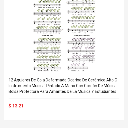
Cm Lightinthebox
 2.6ML Sub Ohm
Pédale D'effet Guitare
 Tank
Overdrive
izer Standard
 Silvery SS
$ 68.57
s Streel
$ 93.93
troller Cases Jeu
Anasor.E Psoriasis Cream
De Protection En
- Advanced Natural
 Pour PS4
Skincare - 227ml Cream
$ 50.52
$ 77.72
12 Agujeros De Cola Deformada Ocarina De Cerámica Alto C
Instrumento Musical Pintado A Mano Con Cordón De Música
Bolsa Protectora Para Amantes De La Música Y Estudiantes
$ 13.21