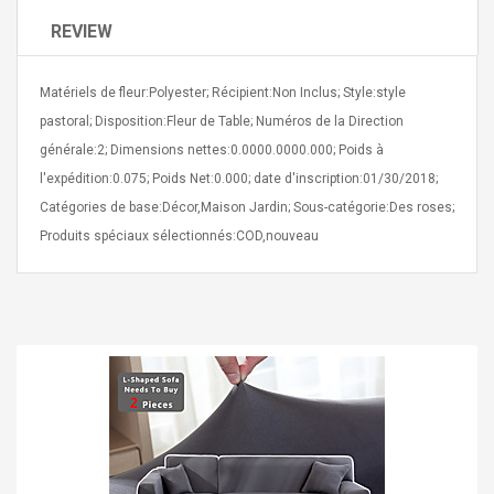
REVIEW
Matériels de fleur:Polyester; Récipient:Non Inclus; Style:style
pastoral; Disposition:Fleur de Table; Numéros de la Direction
générale:2; Dimensions nettes:0.0000.0000.000; Poids à
Curved Sole
Asics Tiger Gel-Kayano
l'expédition:0.075; Poids Net:0.000; date d'inscription:01/30/2018;
king Plan Cutter
5.1 Sneaker
thier
Catégories de base:Décor,Maison Jardin; Sous-catégorie:Des roses;
nta Para Violín
Produits spéciaux sélectionnés:COD,nouveau
llo Instrumento
$ 122.72
era
$ 240.63
orps Onctueux -
Men's Pendant Necklace
t Ylang-Ylang
Tropical Foxtail Chain
Boxing Gloves Fashion
Casual / Sporty Hip Hop
Stainless Steel Silver Gold
$ 15.46
Golden 1 Pair Gloves
$ 28.63
Black 1 Pair Gloves Rose
Golden 1 Pair Gloves 55
autilus 2S V2S
NUX NOD-1 HORSEMAN