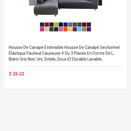
Cm Lightinthebox
 2.6ML Sub Ohm
Pédale D'effet Guitare
 Tank
Overdrive
izer Standard
 Silvery SS
$ 68.57
s Streel
$ 93.93
troller Cases Jeu
Anasor.E Psoriasis Cream
De Protection En
Housse De Canapé Extensible Housse De Canapé Sectionnel
- Advanced Natural
 Pour PS4
Élastique Fauteuil Causeuse 4 Ou 3 Places En Forme De L,
Skincare - 227ml Cream
Blanc Gris Noir, Uni, Solide, Doux Et Durable Lavable
Lightinthebox
$ 50.52
$ 77.72
$ 26.22