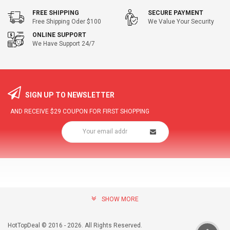
FREE SHIPPING
SECURE PAYMENT
Free Shipping Oder $100
We Value Your Security
ONLINE SUPPORT
We Have Support 24/7
SIGN UP TO NEWSLETTER
AND RECEIVE
$29
COUPON FOR FIRST SHOPPING
SHOW MORE
community@hottopdeal.com
INFORMATION
HotTopDeal © 2016 - 2026. All Rights Reserved.