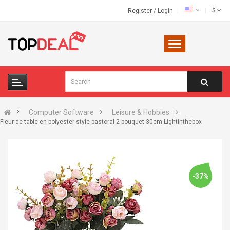
$
Register
/
Login
Computer Software
Leisure & Hobbies
Fleur de table en polyester style pastoral 2 bouquet 30cm Lightinthebox
-37%