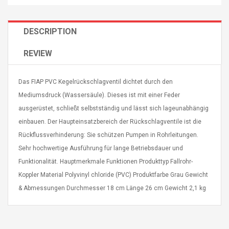
DESCRIPTION
REVIEW
4R4 UHF Guitarra
Universal Usb Charger
Das FIAP PVC Kegelrückschlagventil dichtet durch den
 Inalámbrico
Adapter 5v/2.1a Ac Usb
 Eléctrica
Wall Charger Travel
Mediumsdruck (Wassersäule). Dieses ist mit einer Feder
Adapter For Samsung
ausgerüstet, schließt selbstständig und lässt sich lageunabhängig
Mobile Universal Charging
57
$ 1.72
einbauen. Der Haupteinsatzbereich der Rückschlagventile ist die
Charge Adapter
4
$ 2.46
Rückflussverhinderung: Sie schützen Pumpen in Rohrleitungen.
Sehr hochwertige Ausführung für lange Betriebsdauer und
Picture Jasper
High Quality Retro Game
Beads Strands,
Tetris Cases For Iphone 6
Funktionalität. Hauptmerkmale Funktionen Produkttyp Fallrohr-
4~5mm, Hole:
Plus 6s 7 8 Plus TPU
Koppler Material Polyvinyl chloride (PVC) Produktfarbe Grau Gewicht
bout
Phone Back Game
& Abmessungen Durchmesser 18 cm Länge 26 cm Gewicht 2,1 kg
rand, 15.7"
Consoles Cover For
$ 6.86
IPhone Cases
$ 11.43
ofessionals Color
Zdm 24 Key Ir Control